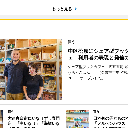
もっと見る
買う
中区松原にシェア型ブッ
ェ 利用者の表現と発信
シェア型ブックカフェ「喫茶書房 
うろくこはん）」（名古屋市中区松原
26日、オープンした。
買う
買う
大須商店街にいなりずし専門
日本初の子どもの
店 「生いなり」「海鮮いな
「メルヘンハウス