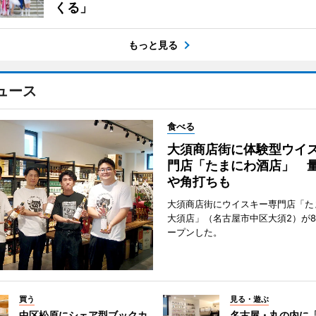
くる」
もっと見る
ュース
食べる
大須商店街に体験型ウイ
門店「たまにわ酒店」 
や角打ちも
大須商店街にウイスキー専門店「た
大須店」（名古屋市中区大須2）が8
ープンした。
買う
見る・遊ぶ
中区松原にシェア型ブックカ
名古屋・丸の内に