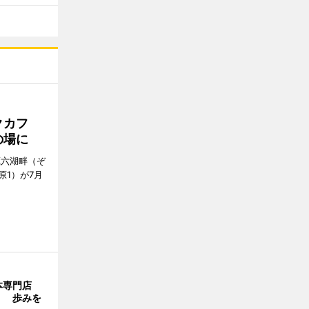
クカフ
の場に
蔵六湖畔（ぞ
1）が7月
本専門店
」 歩みを