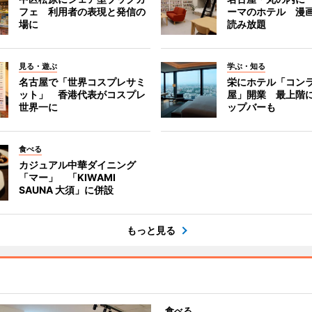
フェ 利用者の表現と発信の
ーマのホテル 漫
場に
読み放題
見る・遊ぶ
学ぶ・知る
名古屋で「世界コスプレサミ
栄にホテル「コン
ット」 香港代表がコスプレ
屋」開業 最上階
世界一に
ップバーも
食べる
カジュアル中華ダイニング
「マー」 「KIWAMI
SAUNA 大須」に併設
もっと見る
食べる