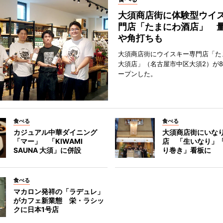
大須商店街に体験型ウイ
門店「たまにわ酒店」 
や角打ちも
大須商店街にウイスキー専門店「た
大須店」（名古屋市中区大須2）が8
ープンした。
食べる
食べる
カジュアル中華ダイニング
大須商店街にいな
「マー」 「KIWAMI
店 「生いなり」
SAUNA 大須」に併設
り巻き」看板に
食べる
マカロン発祥の「ラデュレ」
がカフェ新業態 栄・ラシッ
クに日本1号店