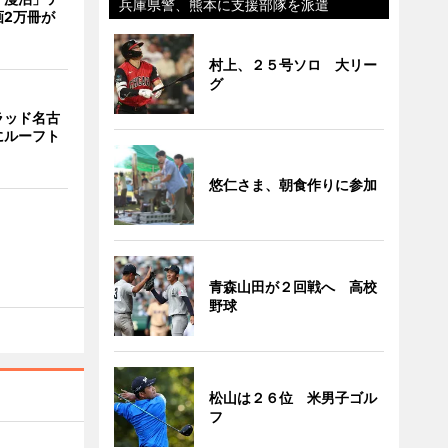
兵庫県警、熊本に支援部隊を派遣
画2万冊が
村上、２５号ソロ 大リー
グ
ラッド名古
にルーフト
悠仁さま、朝食作りに参加
青森山田が２回戦へ 高校
野球
松山は２６位 米男子ゴル
フ