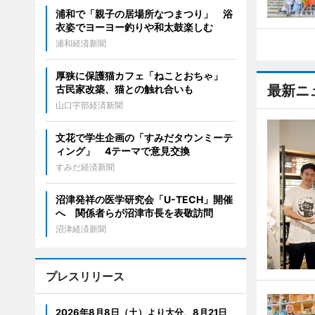
浦和で「親子の居場所なつまつり」 浴
衣姿でヨーヨー釣りや和太鼓楽しむ
浦和経済新聞
厚狭に保護猫カフェ「ねことおちゃ」
最新ニ
古民家改築、猫との触れ合いも
山口宇部経済新聞
文花で学生企画の「すみだタウンミーテ
ィング」 4テーマで意見交換
すみだ経済新聞
沼津発祥の医学研究会「U-TECH」開催
へ 関係者らが沼津市長を表敬訪問
沼津経済新聞
プレスリリース
2026年8月8日（土）より大分、8月21日