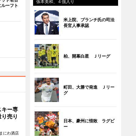
張本美和、４強入り
にルーフト
米上院、ブランチ氏の司法
長官人事承認
柏、開幕白星 Ｊリーグ
町田、大勝で発進 Ｊリー
グ
スキー専
量り売り
日本、豪州に惜敗 ラグビ
ー
まにわ酒店