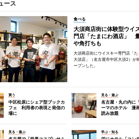
ュース
食べる
大須商店街に体験型ウイ
門店「たまにわ酒店」 
や角打ちも
大須商店街にウイスキー専門店「た
大須店」（名古屋市中区大須2）が8
ープンした。
買う
見る・遊ぶ
中区松原にシェア型ブックカ
名古屋・丸の内に
フェ 利用者の表現と発信の
ーマのホテル 漫
場に
読み放題
見る・遊ぶ
学ぶ・知る
名古屋で「世界コスプレサミ
栄にホテル「コン