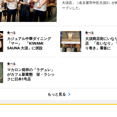
大須店」（名古屋市中区大須2）が8
ープンした。
食べる
食べる
カジュアル中華ダイニング
大須商店街にいな
「マー」 「KIWAMI
店 「生いなり」
SAUNA 大須」に併設
り巻き」看板に
食べる
マカロン発祥の「ラデュレ」
がカフェ新業態 栄・ラシッ
クに日本1号店
もっと見る