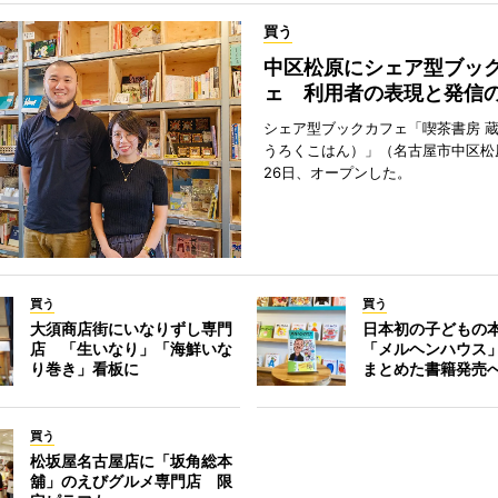
買う
中区松原にシェア型ブッ
ェ 利用者の表現と発信
シェア型ブックカフェ「喫茶書房 
うろくこはん）」（名古屋市中区松原
26日、オープンした。
買う
買う
大須商店街にいなりずし専門
日本初の子どもの
店 「生いなり」「海鮮いな
「メルヘンハウス
り巻き」看板に
まとめた書籍発売
買う
松坂屋名古屋店に「坂角総本
舖」のえびグルメ専門店 限