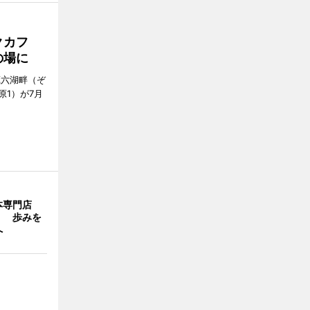
クカフ
の場に
蔵六湖畔（ぞ
1）が7月
本専門店
」 歩みを
へ