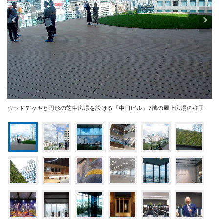
ウッドデッキと円形の芝生広場を設ける「中日ビル」7階の屋上広場の様子