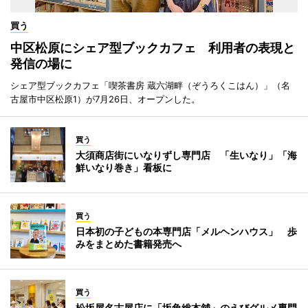
買う
中区松原にシェア型ブックカフェ 利用者の表現と
発信の場に
シェア型ブックカフェ「喫茶書房 蔵六湖畔（ぞうろくこはん）」（名
古屋市中区松原1）が7月26日、オープンした。
買う
大須商店街にいなりずし専門店 「生いなり」「海
鮮いなり巻き」看板に
買う
日本初の子どもの本専門店「メルヘンハウス」 歩
みをまとめた書籍発売へ
買う
松坂屋名古屋店に「坂角総本舖」のえびグルメ専門