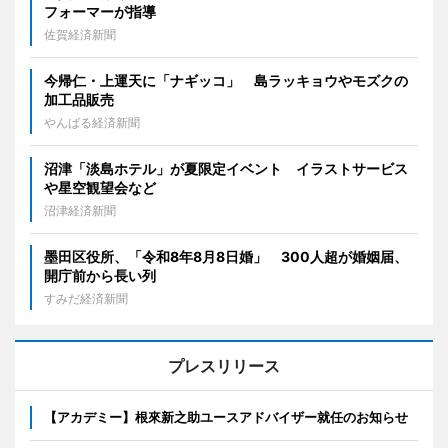
フォーマーが指導
佐賀経済新聞
今帰仁・上運天に「ナギッコ」 島ラッキョウやモズクの
加工品販売
やんばる経済新聞
沼津「淡島ホテル」が夏限定イベント イラストサービス
や星空観望会など
沼津経済新聞
墨田区役所、「令和8年8月8日婚」 300人超が婚姻届、
開庁前から長い列
すみだ経済新聞
プレスリリース
【アカデミー】根來新之助ユースアドバイザー就任のお知らせ