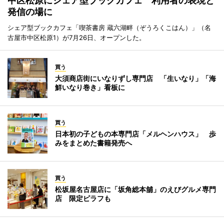
中区松原にシェア型ブックカフェ 利用者の表現と
発信の場に
シェア型ブックカフェ「喫茶書房 蔵六湖畔（ぞうろくこはん）」（名
古屋市中区松原1）が7月26日、オープンした。
買う
大須商店街にいなりずし専門店 「生いなり」「海
鮮いなり巻き」看板に
買う
日本初の子どもの本専門店「メルヘンハウス」 歩
みをまとめた書籍発売へ
買う
松坂屋名古屋店に「坂角総本舖」のえびグルメ専門
店 限定ピラフも