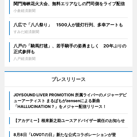
関門海峡花火大会、無料エリアなしの門司側をライブ配信
小倉経済新聞
八広で「八八祭り」 1500人が提灯行列、多幸アートも
すみだ経済新聞
八戸の「騎馬打毬」、若手騎手の姿勇ましく 20年ぶりの
正式参拝も
八戸経済新聞
プレスリリース
JOYSOUND LIVER PROMOTION 所属ライバーのメジャーデビ
ューアーティスト まるぱもがzensenによる新曲
「HALLUCINATION？」をメジャー配信リリース！
【アカデミー】根來新之助ユースアドバイザー就任のお知らせ
8月8日「LOVOTの日」新たな公式コラボレーションが登