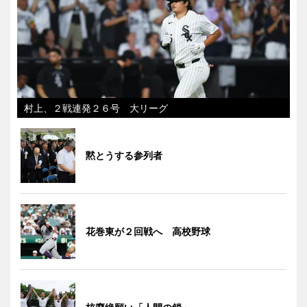
村上、２戦連発２６号 大リーグ
黙とうする参列者
花巻東が２回戦へ 高校野球