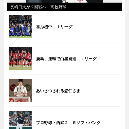
長崎日大が２回戦へ 高校野球
喜ぶ植中 Ｊリーグ
鹿島、逆転で白星発進 Ｊリーグ
あいさつされる悠仁さま
プロ野球・西武２―５ソフトバンク