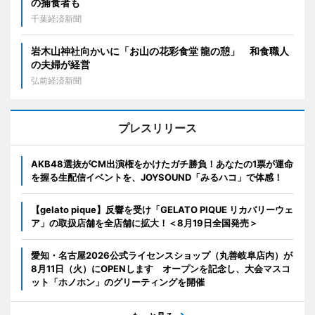
の捕食者も
千葉経済新聞
岩木山神社向かいに「お山の花彩食堂 龍の憩」 和食職人
の夫婦が経営
弘前経済新聞
プレスリリース
AKB48選抜がCM出演権をかけたガチ勝負！あなたの1票が運命
を握る生配信イベントを、JOYSOUND「みるハコ」で体感！
【gelato pique】反響を受け「GELATO PIQUE リカバリーウェ
ア」の取扱店舗を全店舗に拡大！＜8月19日全国発売＞
愛知・名古屋2026公式ライセンスショップ（丸善岐阜店内）が
8月11日（火）にOPENします オープンを記念し、大会マスコ
ット「ホノホン」のグリーティングを開催