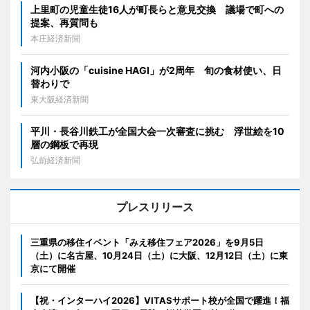
上里町の児童生徒16人が町長らと意見交換 議場で町への
提案、再質問も
本庄経済新聞
河内小阪の「cuisine HAGI」が2周年 旬の食材使い、日
替わりで
東大阪経済新聞
平川・長谷川鉄工が全国大会一次審査に挑む 浮世絵を10
層の鋼板で再現
弘前経済新聞
プレスリリース
三重県の移住イベント「みえ移住フェア2026」を9月5日
（土）に名古屋、10月24日（土）に大阪、12月12日（土）に東
京にて開催
【祝・インターハイ2026】VITASサポート校が全国で躍進！福