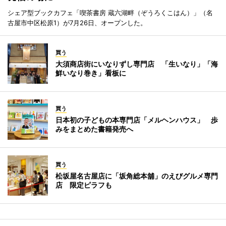
シェア型ブックカフェ「喫茶書房 蔵六湖畔（ぞうろくこはん）」（名
古屋市中区松原1）が7月26日、オープンした。
買う
大須商店街にいなりずし専門店 「生いなり」「海
鮮いなり巻き」看板に
買う
日本初の子どもの本専門店「メルヘンハウス」 歩
みをまとめた書籍発売へ
買う
松坂屋名古屋店に「坂角総本舖」のえびグルメ専門
店 限定ピラフも