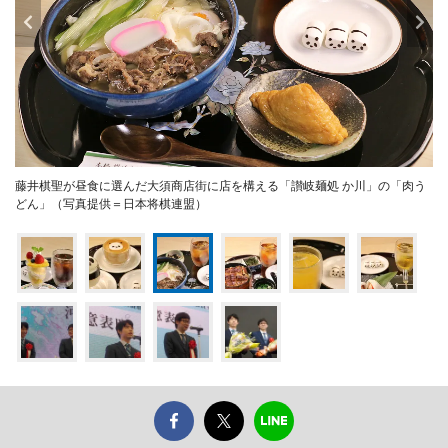
藤井棋聖が昼食に選んだ大須商店街に店を構える「讃岐麺処 か川」の「肉う
どん」（写真提供＝日本将棋連盟）