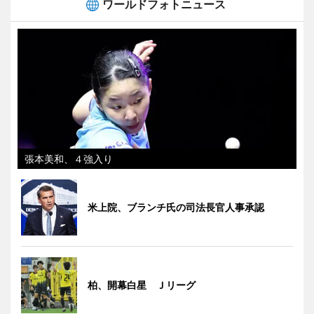
ワールドフォトニュース
張本美和、４強入り
米上院、ブランチ氏の司法長官人事承認
柏、開幕白星 Ｊリーグ