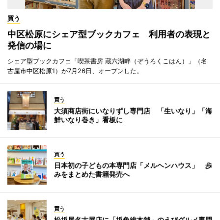
買う
中区松原にシェア型ブックカフェ 利用者の表現と
発信の場に
シェア型ブックカフェ「喫茶書房 蔵六湖畔（ぞうろくこはん）」（名
古屋市中区松原1）が7月26日、オープンした。
買う
大須商店街にいなりずし専門店 「生いなり」「海
鮮いなり巻き」看板に
買う
日本初の子どもの本専門店「メルヘンハウス」 歩
みをまとめた書籍発売へ
買う
松坂屋名古屋店に「坂角総本舖」のえびグルメ専門