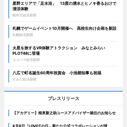
星野エリアで「足水浴」 13度の湧水とヒノキ香るおけで
清涼体験
軽井沢経済新聞
札幌でゲームイベント10月開催へ 高校生向け企画を新設
札幌経済新聞
火星を旅するVR体験アトラクション みなとみらい
PLOT48に登場
ヨコハマ経済新聞
八広で町名誕生60周年祝賀会 小池都知事も祝福
すみだ経済新聞
プレスリリース
【アカデミー】根來新之助ユースアドバイザー就任のお知らせ
8月8日「LOVOTの日」新たな公式コラボレーションが登