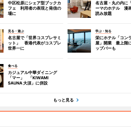
中区松原にシェア型ブックカ
名古屋・丸の内に
フェ 利用者の表現と発信の
ーマのホテル 漫
場に
読み放題
見る・遊ぶ
学ぶ・知る
名古屋で「世界コスプレサミ
栄にホテル「コン
ット」 香港代表がコスプレ
屋」開業 最上階
世界一に
ップバーも
食べる
カジュアル中華ダイニング
「マー」 「KIWAMI
SAUNA 大須」に併設
もっと見る