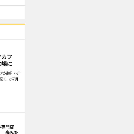
クカフ
の場に
蔵六湖畔（ぞ
1）が7月
本専門店
」 歩みを