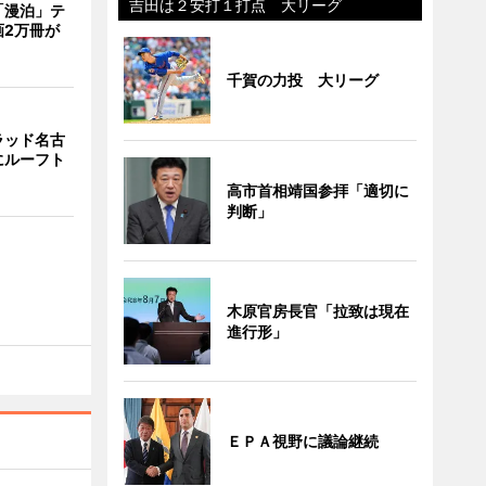
吉田は２安打１打点 大リーグ
「漫泊」テ
画2万冊が
千賀の力投 大リーグ
ラッド名古
にルーフト
高市首相靖国参拝「適切に
判断」
木原官房長官「拉致は現在
進行形」
ＥＰＡ視野に議論継続