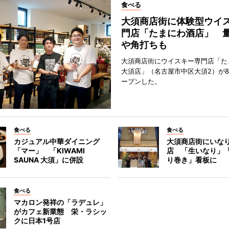
食べる
大須商店街に体験型ウイ
門店「たまにわ酒店」 
や角打ちも
大須商店街にウイスキー専門店「た
大須店」（名古屋市中区大須2）が8
ープンした。
食べる
食べる
カジュアル中華ダイニング
大須商店街にいな
「マー」 「KIWAMI
店 「生いなり」
SAUNA 大須」に併設
り巻き」看板に
食べる
マカロン発祥の「ラデュレ」
がカフェ新業態 栄・ラシッ
クに日本1号店