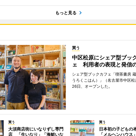
もっと見る
買う
中区松原にシェア型ブッ
ェ 利用者の表現と発信
シェア型ブックカフェ「喫茶書房 
うろくこはん）」（名古屋市中区松原
26日、オープンした。
買う
買う
大須商店街にいなりずし専門
日本初の子どもの
店 「生いなり」「海鮮いな
「メルヘンハウス