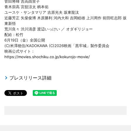
菅田将暉 吉高由里子
青木崇高 宮舘涼太 柄本佑
ユースケ・サンタマリア 吉原光夫 坂東龍汰
近藤芳正 矢柴俊博 木原勝利 河内大和 吉岡睦雄 上川周作 前田旺志郎 坂
東新悟
荒川良々 渋川清彦 渡辺いっけい ／ オダギリジョー
配給：松竹
6月19日（金）全国公開
(C)米澤穂信/KADOKAWA (C)2026映画「黒牢城」製作委員会
映画公式サイト：
https://movies.shochiku.co.jp/kokurojo-movie/
プレスリリース詳細