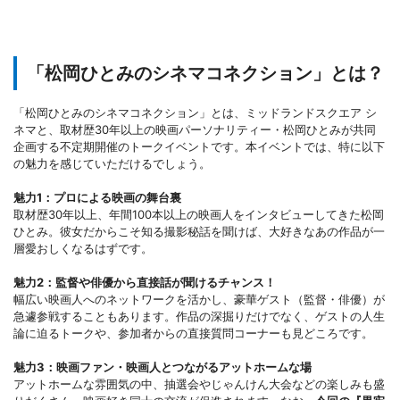
「松岡ひとみのシネマコネクション」とは？
「松岡ひとみのシネマコネクション」とは、ミッドランドスクエア シ
ネマと、取材歴30年以上の映画パーソナリティー・松岡ひとみが共同
企画する不定期開催のトークイベントです。本イベントでは、特に以下
の魅力を感じていただけるでしょう。
魅力1：プロによる映画の舞台裏
取材歴30年以上、年間100本以上の映画人をインタビューしてきた松岡
ひとみ。彼女だからこそ知る撮影秘話を聞けば、大好きなあの作品が一
層愛おしくなるはずです。
魅力2：監督や俳優から直接話が聞けるチャンス！
幅広い映画人へのネットワークを活かし、豪華ゲスト（監督・俳優）が
急遽参戦することもあります。作品の深掘りだけでなく、ゲストの人生
論に迫るトークや、参加者からの直接質問コーナーも見どころです。
魅力3：映画ファン・映画人とつながるアットホームな場
アットホームな雰囲気の中、抽選会やじゃんけん大会などの楽しみも盛