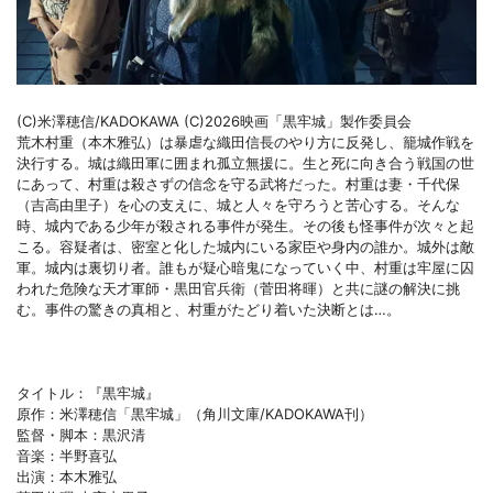
(C)米澤穂信/KADOKAWA (C)2026映画「黒牢城」製作委員会
荒木村重（本木雅弘）は暴虐な織田信長のやり方に反発し、籠城作戦を
決行する。城は織田軍に囲まれ孤立無援に。生と死に向き合う戦国の世
にあって、村重は殺さずの信念を守る武将だった。村重は妻・千代保
（吉高由里子）を心の支えに、城と人々を守ろうと苦心する。そんな
時、城内である少年が殺される事件が発生。その後も怪事件が次々と起
こる。容疑者は、密室と化した城内にいる家臣や身内の誰か。城外は敵
軍。城内は裏切り者。誰もが疑心暗鬼になっていく中、村重は牢屋に囚
われた危険な天才軍師・黒田官兵衛（菅田将暉）と共に謎の解決に挑
む。事件の驚きの真相と、村重がたどり着いた決断とは…。
タイトル：『黒牢城』
原作：米澤穂信「黒牢城」（角川文庫/KADOKAWA刊）
監督・脚本：黒沢清
音楽：半野喜弘
出演：本木雅弘