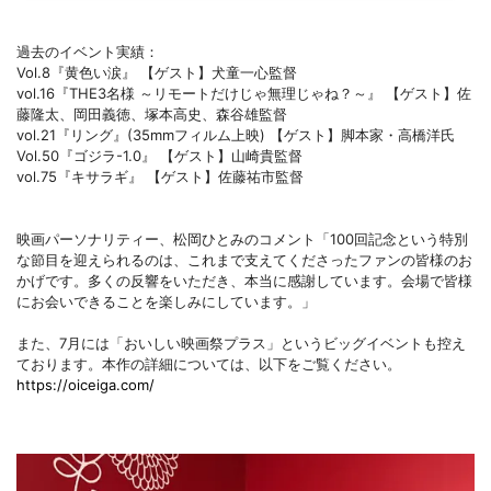
過去のイベント実績：
Vol.8『黄色い涙』 【ゲスト】犬童一心監督
vol.16『THE3名様 ～リモートだけじゃ無理じゃね？～』 【ゲスト】佐
藤隆太、岡田義徳、塚本高史、森谷雄監督
vol.21『リング』(35mmフィルム上映) 【ゲスト】脚本家・高橋洋氏
Vol.50『ゴジラ-1.0』 【ゲスト】山崎貴監督
vol.75『キサラギ』 【ゲスト】佐藤祐市監督
映画パーソナリティー、松岡ひとみのコメント「100回記念という特別
な節目を迎えられるのは、これまで支えてくださったファンの皆様のお
かげです。多くの反響をいただき、本当に感謝しています。会場で皆様
にお会いできることを楽しみにしています。」
また、7月には「おいしい映画祭プラス」というビッグイベントも控え
ております。本作の詳細については、以下をご覧ください。
https://oiceiga.com/