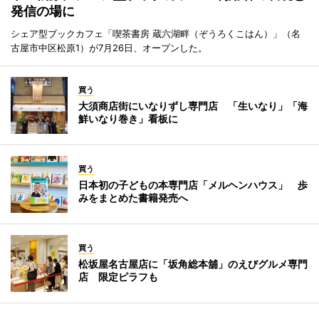
発信の場に
シェア型ブックカフェ「喫茶書房 蔵六湖畔（ぞうろくこはん）」（名
古屋市中区松原1）が7月26日、オープンした。
買う
大須商店街にいなりずし専門店 「生いなり」「海
鮮いなり巻き」看板に
買う
日本初の子どもの本専門店「メルヘンハウス」 歩
みをまとめた書籍発売へ
買う
松坂屋名古屋店に「坂角総本舖」のえびグルメ専門
店 限定ピラフも