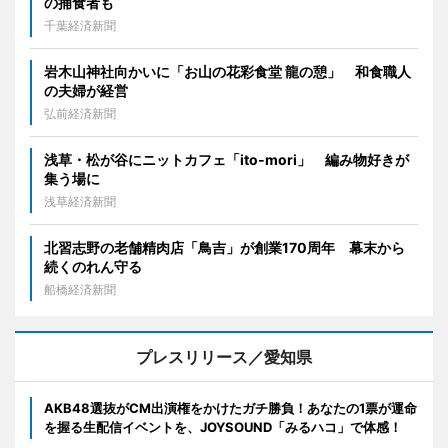
の捕食者も
千葉経済新聞
岩木山神社向かいに「お山の花彩食堂 龍の憩」 和食職人
の夫婦が経営
弘前経済新聞
浅草・松が谷にニットカフェ「ito-mori」 編み物好きが
集う場に
浅草経済新聞
北習志野の老舗精肉店「鳥吉」が創業170周年 幕末から
続くのれん守る
船橋経済新聞
プレスリリース／愛知県
AKB48選抜がCM出演権をかけたガチ勝負！あなたの1票が運命
を握る生配信イベントを、JOYSOUND「みるハコ」で体感！