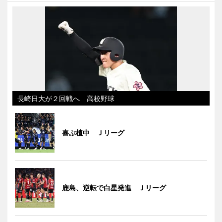
長崎日大が２回戦へ 高校野球
喜ぶ植中 Ｊリーグ
鹿島、逆転で白星発進 Ｊリーグ