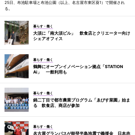
25日、布池駐車場と布池公園（以上、名古屋市東区葵1）で開催され
る。
暮らす・働く
大須に「南大須ビル」 飲食店とクリエーター向け
シェアオフィス
暮らす・働く
鶴舞にオープンイノベーション拠点「STATION
Ai」 一般利用も
暮らす・働く
錦二丁目で都市農業プログラム「ゑびす菜園」始ま
る 飲食店、商店が参加
暮らす・働く
名古屋グランパスが能登半島地震で義援金 日本赤