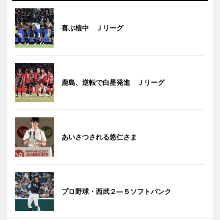
喜ぶ植中 Ｊリーグ
鹿島、逆転で白星発進 Ｊリーグ
あいさつされる悠仁さま
プロ野球・西武２―５ソフトバンク