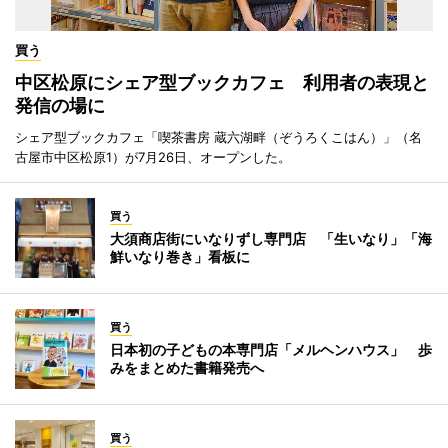
買う
中区松原にシェア型ブックカフェ 利用者の表現と
発信の場に
シェア型ブックカフェ「喫茶書房 蔵六湖畔（ぞうろくこはん）」（名
古屋市中区松原1）が7月26日、オープンした。
買う
大須商店街にいなりずし専門店 「生いなり」「海
鮮いなり巻き」看板に
買う
日本初の子どもの本専門店「メルヘンハウス」 歩
みをまとめた書籍発売へ
買う