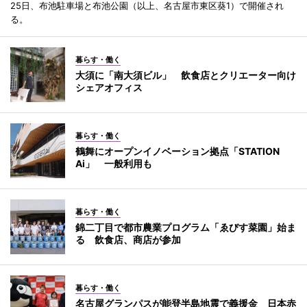
25日、布池駐車場と布池公園（以上、名古屋市東区葵1）で開催され
る。
暮らす・働く
大須に「南大須ビル」 飲食店とクリエーター向け
シェアオフィス
暮らす・働く
鶴舞にオープンイノベーション拠点「STATION
Ai」 一般利用も
暮らす・働く
錦二丁目で都市農業プログラム「ゑびす菜園」始ま
る 飲食店、商店が参加
暮らす・働く
名古屋グランパスが能登半島地震で義援金 日本赤