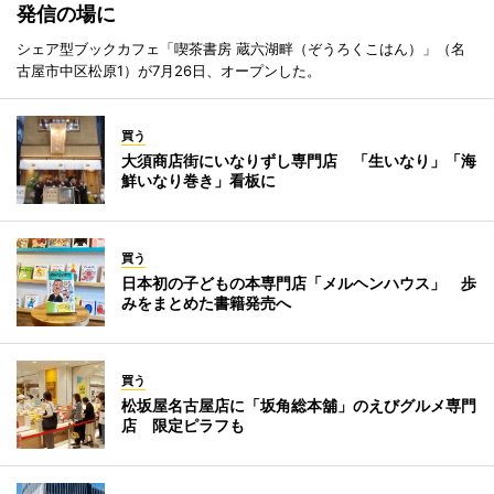
発信の場に
シェア型ブックカフェ「喫茶書房 蔵六湖畔（ぞうろくこはん）」（名
古屋市中区松原1）が7月26日、オープンした。
買う
大須商店街にいなりずし専門店 「生いなり」「海
鮮いなり巻き」看板に
買う
日本初の子どもの本専門店「メルヘンハウス」 歩
みをまとめた書籍発売へ
買う
松坂屋名古屋店に「坂角総本舖」のえびグルメ専門
店 限定ピラフも