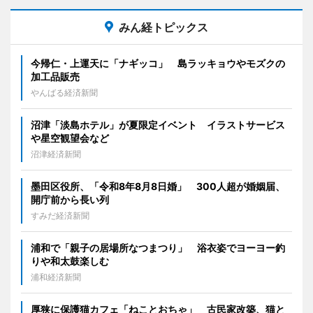
みん経トピックス
今帰仁・上運天に「ナギッコ」 島ラッキョウやモズクの
加工品販売
やんばる経済新聞
沼津「淡島ホテル」が夏限定イベント イラストサービス
や星空観望会など
沼津経済新聞
墨田区役所、「令和8年8月8日婚」 300人超が婚姻届、
開庁前から長い列
すみだ経済新聞
浦和で「親子の居場所なつまつり」 浴衣姿でヨーヨー釣
りや和太鼓楽しむ
浦和経済新聞
厚狭に保護猫カフェ「ねことおちゃ」 古民家改築、猫と