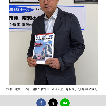
「汽車・電車・市電 昭和の名古屋 鉄道風景」を発売した服部重敬さん