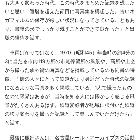
も大きく変わった時代。この時代をまとめた記録を残した
いと思い、還暦を超えた節目に写真集を構想した。古いネ
ガフィルムの保存が厳しい状況になってきていることもあ
り、書籍の形でしっかり残すことができて良かった」と出
版の経緯を話す。
車両ばかりではなく、1970（昭和45）年当時の約4分の
3に当たる市内119カ所の市電停留所の風景や、高所や上空
から撮った駅や街の写真などを掲載しているのも同書の特
徴。「街の人々にとって鉄道がより身近だった時代の記録
になるような写真を多く掲載している。1人で撮ったもの
なので限界はあるが、当時を知る人には懐かしく感じる風
景がたくさんあるはず。鉄道愛好者が地域に根付いた鉄道
の移り変わりを撮った記録として楽しんでいただけたら」
と話す。
最後に服部さんは、名古屋レール・アーカイブスの活動