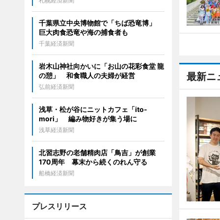
札幌経済新聞
千葉県立中央博物館で「ちば恐竜博」
巨大肉食恐竜や海の捕食者も
千葉経済新聞
岩木山神社向かいに「お山の花彩食堂 龍
最新ニ
の憩」 和食職人の夫婦が経営
弘前経済新聞
浅草・松が谷にニットカフェ「ito-
mori」 編み物好きが集う場に
浅草経済新聞
北習志野の老舗精肉店「鳥吉」が創業
170周年 幕末から続くのれん守る
船橋経済新聞
プレスリリース