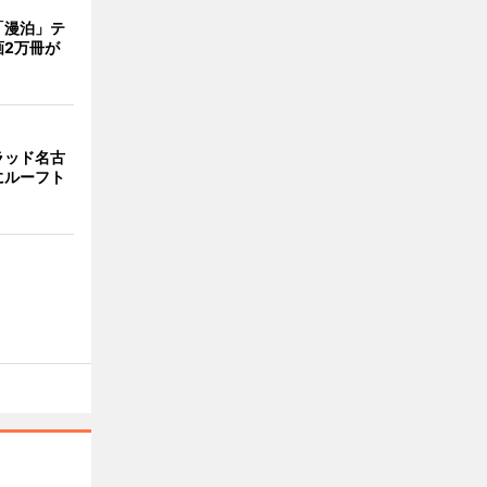
「漫泊」テ
画2万冊が
ラッド名古
にルーフト