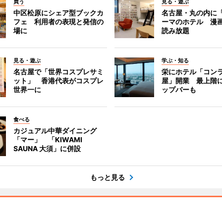
買う
見る・遊ぶ
中区松原にシェア型ブックカ
名古屋・丸の内に
フェ 利用者の表現と発信の
ーマのホテル 漫
場に
読み放題
見る・遊ぶ
学ぶ・知る
名古屋で「世界コスプレサミ
栄にホテル「コン
ット」 香港代表がコスプレ
屋」開業 最上階
世界一に
ップバーも
食べる
カジュアル中華ダイニング
「マー」 「KIWAMI
SAUNA 大須」に併設
もっと見る