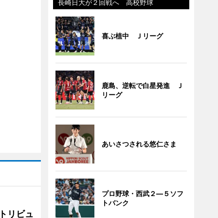
長崎日大が２回戦へ 高校野球
喜ぶ植中 Ｊリーグ
鹿島、逆転で白星発進 Ｊ
リーグ
あいさつされる悠仁さま
プロ野球・西武２―５ソフ
トバンク
トリビュ