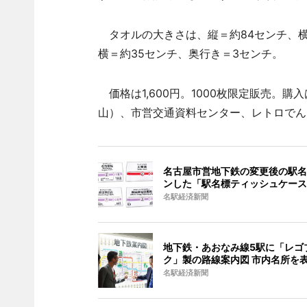
タオルの大きさは、縦＝約84センチ、横
横＝約35センチ、奥行き＝3センチ。
価格は1,600円。1000枚限定販売。
山）、市営交通資料センター、レトロでん
名古屋市営地下鉄の変更後の駅名
ンした「駅名標ティッシュケース
名駅経済新聞
地下鉄・あおなみ線5駅に「レゴ
ク」製の路線案内図 市内名所を
名駅経済新聞