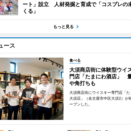
ート」設立 人材発掘と育成で「コスプレの
くる」
もっと見る
ュース
食べる
大須商店街に体験型ウイ
門店「たまにわ酒店」 
や角打ちも
大須商店街にウイスキー専門店「た
大須店」（名古屋市中区大須2）が8
ープンした。