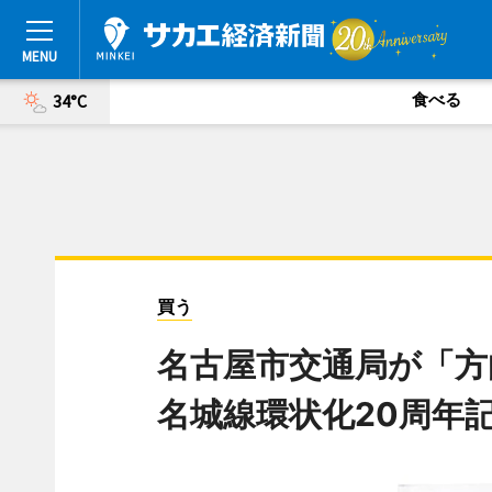
食べる
34°C
買う
名古屋市交通局が「
名城線環状化20周年