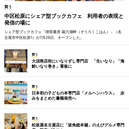
買う
中区松原にシェア型ブックカフェ 利用者の表現と
発信の場に
シェア型ブックカフェ「喫茶書房 蔵六湖畔（ぞうろくこはん）」（名
古屋市中区松原1）が7月26日、オープンした。
買う
大須商店街にいなりずし専門店 「生いなり」「海
鮮いなり巻き」看板に
買う
日本初の子どもの本専門店「メルヘンハウス」 歩
みをまとめた書籍発売へ
買う
松坂屋名古屋店に「坂角総本舖」のえびグルメ専門