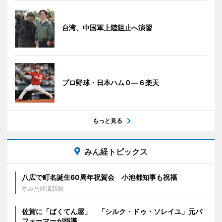
台湾、中国軍上陸阻止へ演習
プロ野球・日本ハム０―６楽天
もっと見る
みん経トピックス
八広で町名誕生60周年祝賀会 小池都知事も祝福
すみだ経済新聞
佐賀に「ばくてん屋」 「シルク・ドゥ・ソレイユ」元パ
フォーマーが指導