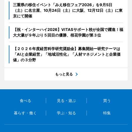
三重県の移住イベント「みえ移住フェア2026」を9月5日
（土）に名古屋、10月24日（土）に大阪、12月12日（土）に東
京にて開催
【祝・インターハイ2026】VITASサポート校が全国で躍進！福
大大濠が９年ぶり５回目の優勝、桜花学園が第３位
【２０２６年度経営科学研究奨励金】募集開始ー研究テーマは
「AIと企業経営」「地域活性化」「人材マネジメントと企業価
値」の３分野
もっと見る
食べる
見る・遊ぶ
買う
暮らす・働く
学ぶ・知る
特集