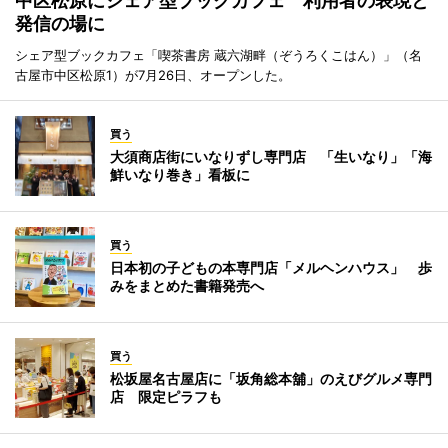
中区松原にシェア型ブックカフェ 利用者の表現と
発信の場に
シェア型ブックカフェ「喫茶書房 蔵六湖畔（ぞうろくこはん）」（名
古屋市中区松原1）が7月26日、オープンした。
買う
大須商店街にいなりずし専門店 「生いなり」「海
鮮いなり巻き」看板に
買う
日本初の子どもの本専門店「メルヘンハウス」 歩
みをまとめた書籍発売へ
買う
松坂屋名古屋店に「坂角総本舖」のえびグルメ専門
店 限定ピラフも