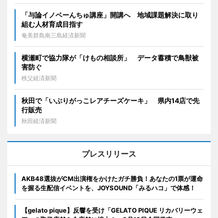
「与論イノベーんちゅ講座」開講へ 地域課題解決に取り
組む人材育成目指す
奄美群島南三島経済新聞
横瀬町で協力隊が「けもの相談所」 データ蓄積で鳥獣被
害防ぐ
秩父経済新聞
秋田で「いぶりがっこレアチーズケーキ」 県内14店で先
行販売
秋田経済新聞
プレスリリース
AKB48選抜がCM出演権をかけたガチ勝負！あなたの1票が運命
を握る生配信イベントを、JOYSOUND「みるハコ」で体感！
【gelato pique】反響を受け「GELATO PIQUE リカバリーウェ