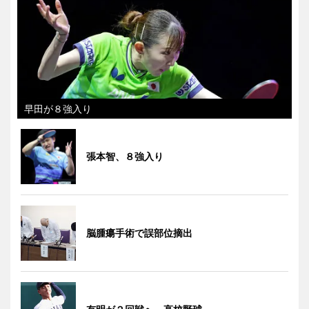
早田が８強入り
張本智、８強入り
脳腫瘍手術で誤部位摘出