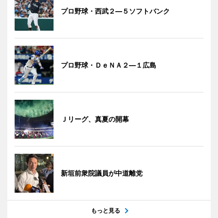
プロ野球・西武２―５ソフトバンク
プロ野球・ＤｅＮＡ２―１広島
Ｊリーグ、真夏の開幕
新垣前衆院議員が中道離党
もっと見る