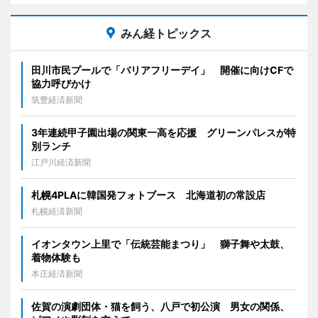
みん経トピックス
田川市民プールで「バリアフリーデイ」 開催に向けCFで
協力呼びかけ
筑豊経済新聞
3年連続甲子園出場の関東一高を応援 グリーンパレスが特
別ランチ
江戸川経済新聞
札幌4PLAに韓国発フォトブース 北海道初の常設店
札幌経済新聞
イオンタウン上里で「伝統芸能まつり」 獅子舞や太鼓、
着物体験も
本庄経済新聞
佐賀の演劇団体・猫を飼う、八戸で初公演 男女の関係、