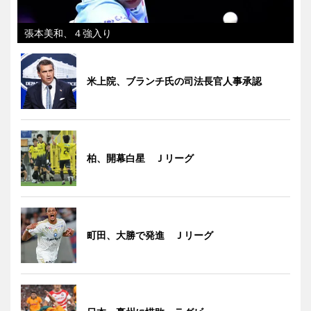
張本美和、４強入り
米上院、ブランチ氏の司法長官人事承認
柏、開幕白星 Ｊリーグ
町田、大勝で発進 Ｊリーグ