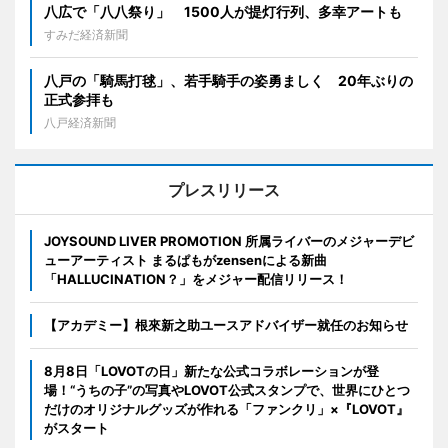
八広で「八八祭り」 1500人が提灯行列、多幸アートも
すみだ経済新聞
八戸の「騎馬打毬」、若手騎手の姿勇ましく 20年ぶりの
正式参拝も
八戸経済新聞
プレスリリース
JOYSOUND LIVER PROMOTION 所属ライバーのメジャーデビ
ューアーティスト まるぱもがzensenによる新曲
「HALLUCINATION？」をメジャー配信リリース！
【アカデミー】根來新之助ユースアドバイザー就任のお知らせ
8月8日「LOVOTの日」新たな公式コラボレーションが登
場！“うちの子”の写真やLOVOT公式スタンプで、世界にひとつ
だけのオリジナルグッズが作れる「ファンクリ」×『LOVOT』
がスタート