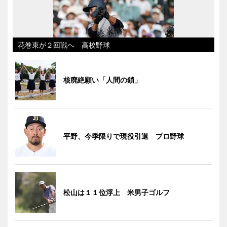
花巻東が２回戦へ 高校野球
核廃絶願い「人間の鎖」
平野、今季限りで現役引退 プロ野球
松山は１１位浮上 米男子ゴルフ