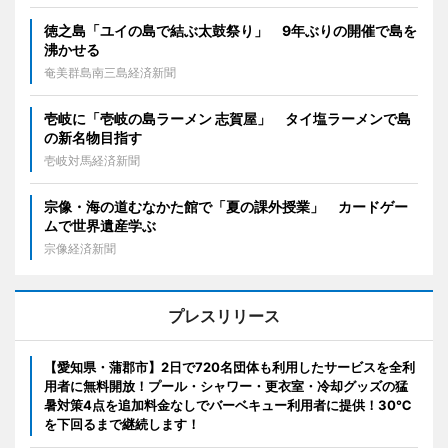
徳之島「ユイの島で結ぶ太鼓祭り」 9年ぶりの開催で島を
沸かせる
奄美群島南三島経済新聞
壱岐に「壱岐の島ラーメン 志賀屋」 タイ塩ラーメンで島
の新名物目指す
壱岐対馬経済新聞
宗像・海の道むなかた館で「夏の課外授業」 カードゲー
ムで世界遺産学ぶ
宗像経済新聞
プレスリリース
【愛知県・蒲郡市】2日で720名団体も利用したサービスを全利
用者に無料開放！プール・シャワー・更衣室・冷却グッズの猛
暑対策4点を追加料金なしでバーベキュー利用者に提供！30℃
を下回るまで継続します！