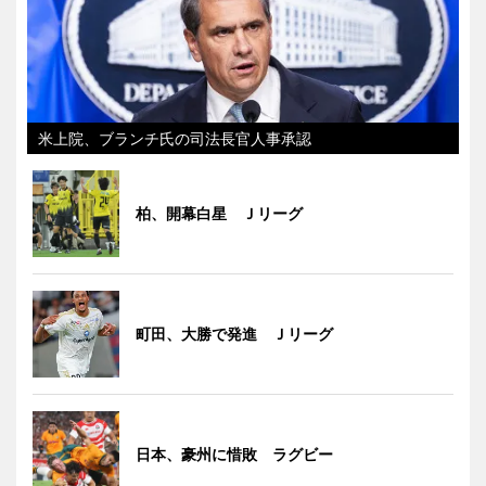
米上院、ブランチ氏の司法長官人事承認
柏、開幕白星 Ｊリーグ
町田、大勝で発進 Ｊリーグ
日本、豪州に惜敗 ラグビー