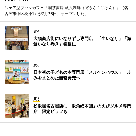
シェア型ブックカフェ「喫茶書房 蔵六湖畔（ぞうろくこはん）」（名
古屋市中区松原1）が7月26日、オープンした。
買う
大須商店街にいなりずし専門店 「生いなり」「海
鮮いなり巻き」看板に
買う
日本初の子どもの本専門店「メルヘンハウス」 歩
みをまとめた書籍発売へ
買う
松坂屋名古屋店に「坂角総本舖」のえびグルメ専門
店 限定ピラフも