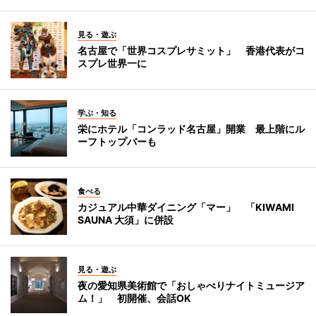
見る・遊ぶ
名古屋で「世界コスプレサミット」 香港代表がコ
スプレ世界一に
学ぶ・知る
栄にホテル「コンラッド名古屋」開業 最上階にル
ーフトップバーも
食べる
カジュアル中華ダイニング「マー」 「KIWAMI
SAUNA 大須」に併設
見る・遊ぶ
夜の愛知県美術館で「おしゃべりナイトミュージア
ム！」 初開催、会話OK