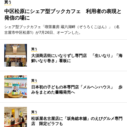
買う
中区松原にシェア型ブックカフェ 利用者の表現と
発信の場に
シェア型ブックカフェ「喫茶書房 蔵六湖畔（ぞうろくこはん）」（名
古屋市中区松原1）が7月26日、オープンした。
買う
大須商店街にいなりずし専門店 「生いなり」「海
鮮いなり巻き」看板に
買う
日本初の子どもの本専門店「メルヘンハウス」 歩
みをまとめた書籍発売へ
買う
松坂屋名古屋店に「坂角総本舖」のえびグルメ専門
店 限定ピラフも