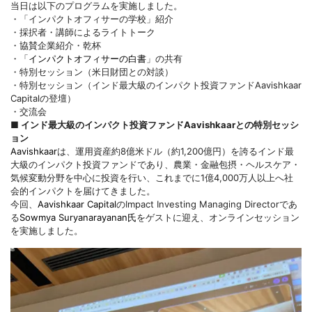
当日は以下のプログラムを実施しました。
・「インパクトオフィサーの学校」紹介
・採択者・講師によるライトトーク
・協賛企業紹介・乾杯
・「
インパクトオフィサーの白書
」の共有
・特別セッション（米日財団との対談）
・特別セッション（インド最大級のインパクト投資ファンドAavishkaar
Capitalの登壇）
・交流会
■ インド最大級のインパクト投資ファンドAavishkaarとの特別セッシ
ョン
Aavishkaar
は、運用資産約8億米ドル（約1,200億円）を誇るインド最
大級のインパクト投資ファンドであり、農業・金融包摂・ヘルスケア・
気候変動分野を中心に投資を行い、これまでに1億4,000万人以上へ社
会的インパクトを届けてきました。
今回、
Aavishkaar Capital
のImpact Investing Managing Directorであ
る
Sowmya Suryanarayanan氏
をゲストに迎え、オンラインセッション
を実施しました。