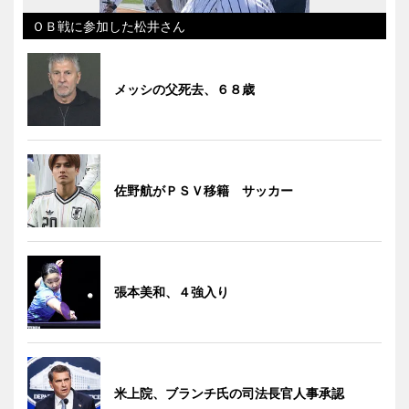
ＯＢ戦に参加した松井さん
メッシの父死去、６８歳
佐野航がＰＳＶ移籍 サッカー
張本美和、４強入り
米上院、ブランチ氏の司法長官人事承認