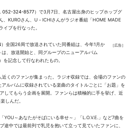
L
052-324-8577
）で3月7日、名古屋出身のヒップホップグ
さん、KUROさん、U－ICHIさんがラジオ番組「HOME MADE
ミニライブを行なった。
）全国26局で放送されていた同番組は、今年1月か
［広告］
ベントは、放送開始と、同グループのニューアルバム
3日）を記念して行なわれたもの。
0人近くのファンが集まった。ラジオ収録では、会場のファンの
たアルバムに収録されている楽曲のタイトルごとに「お題」を
アしてもらう企画を展開。ファンらは積極的に手を挙げ、近
を楽しんだ。
U～あなたがそばにいる幸せ～」「L.O.V.E.」など7曲を
ブ途中では最前列で乳児を抱いて立って見ていたファンに、