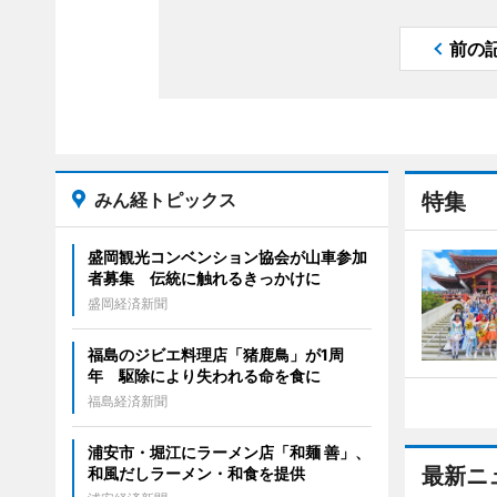
前の
みん経トピックス
特集
盛岡観光コンベンション協会が山車参加
者募集 伝統に触れるきっかけに
盛岡経済新聞
福島のジビエ料理店「猪鹿鳥」が1周
年 駆除により失われる命を食に
福島経済新聞
浦安市・堀江にラーメン店「和麺 善」、
最新ニ
和風だしラーメン・和食を提供