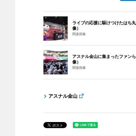
ライブの応援に駆けつけたはち丸
像）
関連画像
アスナル金山に集まったファンら
像）
関連画像
アスナル金山