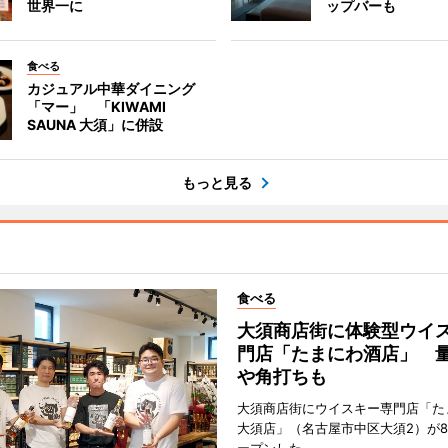
世界一に
ップバーも
食べる
カジュアル中華ダイニング
「マー」 「KIWAMI
SAUNA 大須」に併設
もっと見る
食べる
大須商店街に体験型ウイ
門店「たまにわ酒店」 
や角打ちも
大須商店街にウイスキー専門店「た
大須店」（名古屋市中区大須2）が8