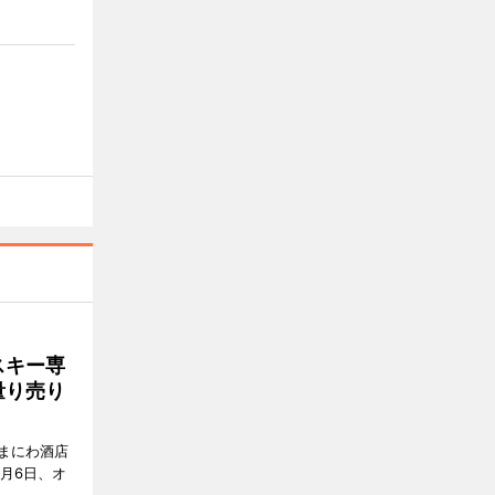
スキー専
量り売り
まにわ酒店
月6日、オ