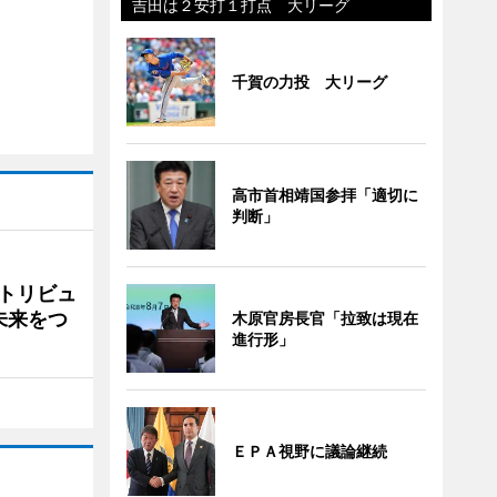
吉田は２安打１打点 大リーグ
千賀の力投 大リーグ
高市首相靖国参拝「適切に
判断」
トリビュ
未来をつ
木原官房長官「拉致は現在
進行形」
ＥＰＡ視野に議論継続