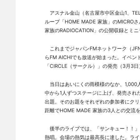
アスナル金山（名古屋市中区金山1、TE
ループ「HOME MADE 家族」のMICRO
家族のRADIOCATION」の公開収録と
これまでジャパンFMネットワーク（JFN
らFM AICHIでも放送が始まった。イ
「CIRCLE（サークル）」の発売（3月
当日はあいにくの雨模様のなか、1,00
中から1人ずつステージに上げ、発売され
出題。そのお題をそれぞれの参加者にクリ
距離でHOME MADE 家族の3人との交流
後半のライブでは、「サンキュー！！」「YO
熱唱。会場の熱気は最高長に達した。ライ