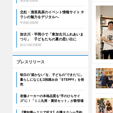
浦安経済新聞
北杜・清里高原のイベント情報サイト チ
ラシの魅力をデジタルへ
甲府経済新聞
加古川・平岡小で「東加古川ふれあいま
つり」 子どもたちの夏の思い出に
加古川経済新聞
プレスリリース
毎日の“届かない”を、子どもの“できた”に。
暮らしになじむ2段踏み台「STEPPY」を発
売
老舗メーカーの本格品質を“手のひらサイ
ズ”に！「ミニ丸筒・賞状セット」が新登場
【愛知県へエリア拡大】介護タクシー予約