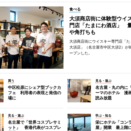
食べる
大須商店街に体験型ウイ
門店「たまにわ酒店」 
や角打ちも
大須商店街にウイスキー専門店「た
大須店」（名古屋市中区大須2）が8
ープンした。
買う
見る・遊ぶ
中区松原にシェア型ブックカ
名古屋・丸の内に
フェ 利用者の表現と発信の
ーマのホテル 漫
場に
読み放題
見る・遊ぶ
学ぶ・知る
名古屋で「世界コスプレサミ
栄にホテル「コン
ット」 香港代表がコスプレ
屋」開業 最上階