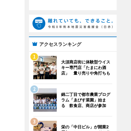
アクセスランキング
大須商店街に体験型ウイス
キー専門店「たまにわ酒
店」 量り売りや角打ちも
錦二丁目で都市農業プログ
ラム「ゑびす菜園」始ま
る 飲食店、商店が参加
栄の「中日ビル」が開業2