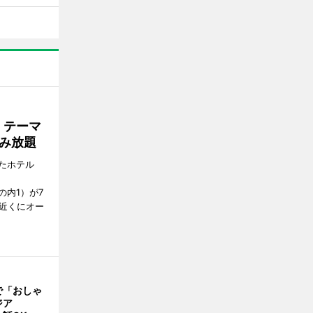
」テーマ
み放題
たホテル
の内1）が7
駅近くにオー
で「おしゃ
ジア