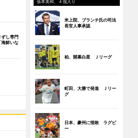
張本美和、４強入り
米上院、ブランチ氏の司法
長官人事承認
りずし専門
「海鮮いな
柏、開幕白星 Ｊリーグ
町田、大勝で発進 Ｊリー
グ
日本、豪州に惜敗 ラグビ
ー