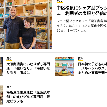
買う
中区松原にシェア型ブッ
ェ 利用者の表現と発信
シェア型ブックカフェ「喫茶書房 
うろくこはん）」（名古屋市中区松原
26日、オープンした。
買う
買う
大須商店街にいなりずし専門
日本初の子どもの
店 「生いなり」「海鮮いな
「メルヘンハウス
り巻き」看板に
まとめた書籍発売
買う
松坂屋名古屋店に「坂角総本
舖」のえびグルメ専門店 限
定ピラフも