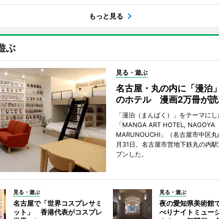
もっと見る
遊ぶ
見る・遊ぶ
名古屋・丸の内に「漫泊
のホテル 漫画2万冊が読
「漫泊（まんぱく）」をテーマにし
「MANGA ART HOTEL, NAGOYA
MARUNOUCHI」（名古屋市中区丸
月31日、名古屋市営地下鉄丸の内
プンした。
見る・遊ぶ
見る・遊ぶ
名古屋で「世界コスプレサミ
夜の愛知県美術館
ット」 香港代表がコスプレ
べりナイトミュー