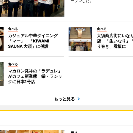
ープンした。
食べる
食べる
カジュアル中華ダイニング
大須商店街にいな
「マー」 「KIWAMI
店 「生いなり」
SAUNA 大須」に併設
り巻き」看板に
食べる
マカロン発祥の「ラデュレ」
がカフェ新業態 栄・ラシッ
クに日本1号店
もっと見る