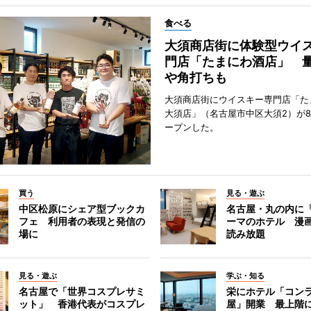
食べる
大須商店街に体験型ウイ
門店「たまにわ酒店」 
や角打ちも
大須商店街にウイスキー専門店「た
大須店」（名古屋市中区大須2）が8
ープンした。
買う
見る・遊ぶ
中区松原にシェア型ブックカ
名古屋・丸の内に
フェ 利用者の表現と発信の
ーマのホテル 漫
場に
読み放題
見る・遊ぶ
学ぶ・知る
名古屋で「世界コスプレサミ
栄にホテル「コン
ット」 香港代表がコスプレ
屋」開業 最上階