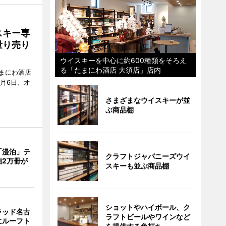
スキー専
量り売り
ウイスキーを中心に約600種類をそろえ
る「たまにわ酒店 大須店」店内
まにわ酒店
月6日、オ
さまざまなウイスキーが並
ぶ商品棚
「漫泊」テ
クラフトジャパニーズウイ
画2万冊が
スキーも並ぶ商品棚
ショットやハイボール、ク
ラッド名古
ラフトビールやワインなど
にルーフト