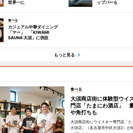
世界一に
ップバーも
食べる
カジュアル中華ダイニング
「マー」 「KIWAMI
SAUNA 大須」に併設
もっと見る
食べる
大須商店街に体験型ウイ
門店「たまにわ酒店」 
や角打ちも
大須商店街にウイスキー専門店「た
大須店」（名古屋市中区大須2）が8