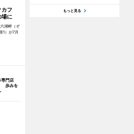
クカフ
もっと見る
の場に
蔵六湖畔（ぞ
1）が7月
本専門店
」 歩みを
へ