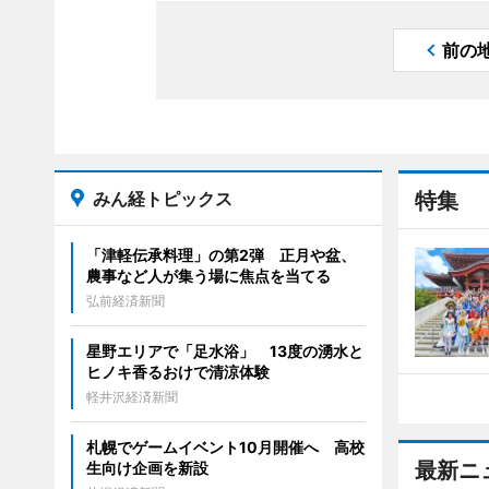
前の
みん経トピックス
特集
「津軽伝承料理」の第2弾 正月や盆、
農事など人が集う場に焦点を当てる
弘前経済新聞
星野エリアで「足水浴」 13度の湧水と
ヒノキ香るおけで清涼体験
軽井沢経済新聞
札幌でゲームイベント10月開催へ 高校
最新ニ
生向け企画を新設