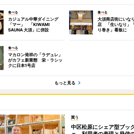
食べる
食べる
カジュアル中華ダイニング
大須商店街にいな
「マー」 「KIWAMI
店 「生いなり」
SAUNA 大須」に併設
り巻き」看板に
食べる
マカロン発祥の「ラデュレ」
がカフェ新業態 栄・ラシッ
クに日本1号店
もっと見る
買う
中区松原にシェア型ブッ
ェ 利用者の表現と発信