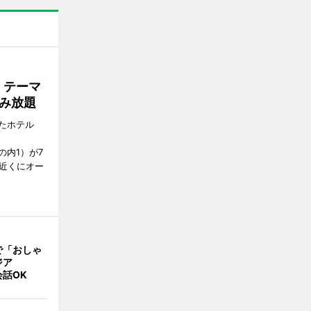
」テーマ
み放題
たホテル
の内1）が7
駅近くにオー
で「おしゃ
ジア
話OK