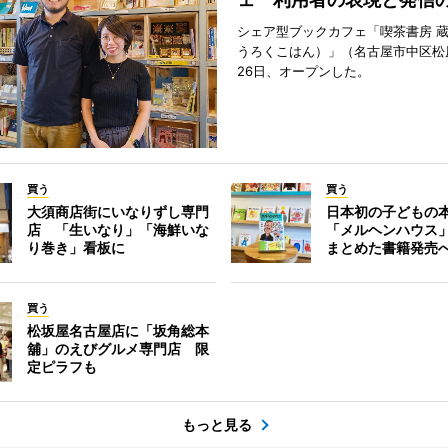
シェア型ブックカフェ「喫茶書房 
うろくこはん）」（名古屋市中区松原
26日、オープンした。
買う
買う
大須商店街にいなりずし専門
日本初の子どもの
店 「生いなり」「海鮮いな
「メルヘンハウス
り巻き」看板に
まとめた書籍発売
買う
松坂屋名古屋店に「坂角総本
舖」のえびグルメ専門店 限
定ピラフも
もっと見る