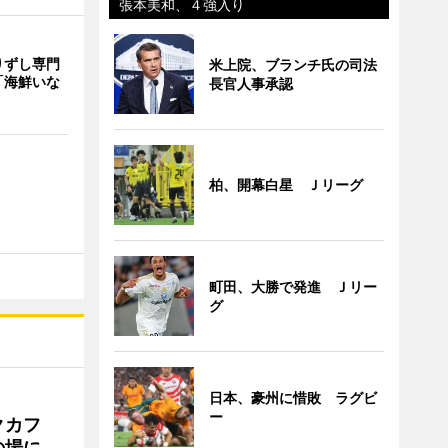
張本美和、４強入り
りずし専門
米上院、ブランチ氏の司法
「海鮮いな
長官人事承認
柏、開幕白星 Ｊリーグ
町田、大勝で発進 Ｊリー
グ
日本、豪州に惜敗 ラグビ
ー
クカフ
の場に