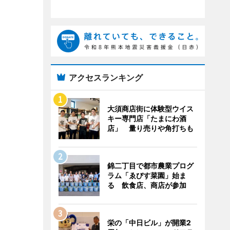
アクセスランキング
大須商店街に体験型ウイス
キー専門店「たまにわ酒
店」 量り売りや角打ちも
錦二丁目で都市農業プログ
ラム「ゑびす菜園」始ま
る 飲食店、商店が参加
栄の「中日ビル」が開業2