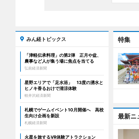
みん経トピックス
特集
「津軽伝承料理」の第2弾 正月や盆、
農事など人が集う場に焦点を当てる
弘前経済新聞
星野エリアで「足水浴」 13度の湧水と
ヒノキ香るおけで清涼体験
軽井沢経済新聞
札幌でゲームイベント10月開催へ 高校
最新ニ
生向け企画を新設
札幌経済新聞
火星を旅するVR体験アトラクション