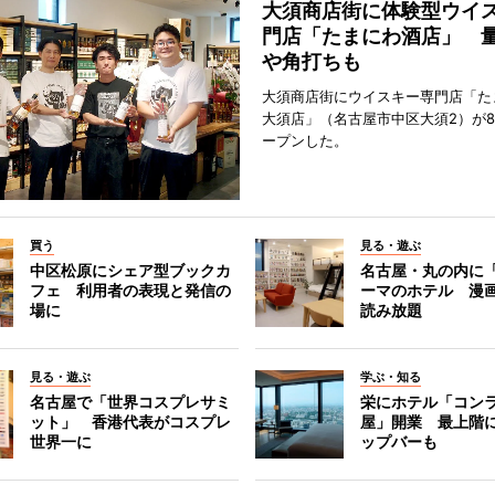
大須商店街に体験型ウイ
門店「たまにわ酒店」 
や角打ちも
大須商店街にウイスキー専門店「た
大須店」（名古屋市中区大須2）が8
ープンした。
買う
見る・遊ぶ
中区松原にシェア型ブックカ
名古屋・丸の内に
フェ 利用者の表現と発信の
ーマのホテル 漫
場に
読み放題
見る・遊ぶ
学ぶ・知る
名古屋で「世界コスプレサミ
栄にホテル「コン
ット」 香港代表がコスプレ
屋」開業 最上階
世界一に
ップバーも