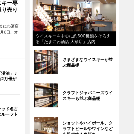
スキー専
量り売り
まにわ酒店
月6日、オ
ウイスキーを中心に約600種類をそろえ
る「たまにわ酒店 大須店」店内
さまざまなウイスキーが並
ぶ商品棚
「漫泊」テ
画2万冊が
クラフトジャパニーズウイ
スキーも並ぶ商品棚
ラッド名古
にルーフト
ショットやハイボール、ク
ラフトビールやワインなど