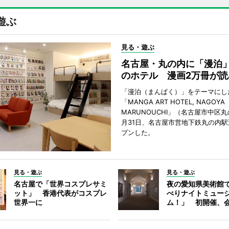
遊ぶ
見る・遊ぶ
名古屋・丸の内に「漫泊
のホテル 漫画2万冊が読
「漫泊（まんぱく）」をテーマにし
「MANGA ART HOTEL, NAGOYA
MARUNOUCHI」（名古屋市中区丸
月31日、名古屋市営地下鉄丸の内
プンした。
見る・遊ぶ
見る・遊ぶ
名古屋で「世界コスプレサミ
夜の愛知県美術館
ット」 香港代表がコスプレ
べりナイトミュー
世界一に
ム！」 初開催、会