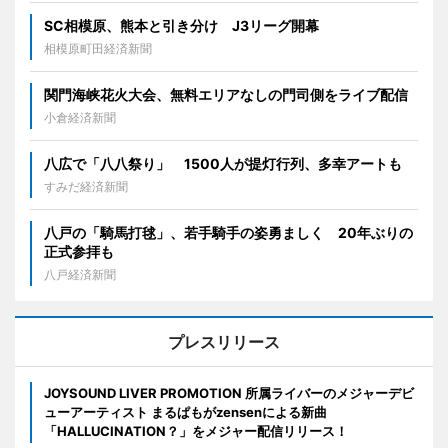
SC相模原、熊本と引き分け J3リーグ開幕
相模原町田経済新聞
関門海峡花火大会、無料エリアなしの門司側をライブ配信
小倉経済新聞
八広で「八八祭り」 1500人が提灯行列、多幸アートも
すみだ経済新聞
八戸の「騎馬打毬」、若手騎手の姿勇ましく 20年ぶりの
正式参拝も
八戸経済新聞
プレスリリース
JOYSOUND LIVER PROMOTION 所属ライバーのメジャーデビ
ューアーティスト まるぱもがzensenによる新曲
「HALLUCINATION？」をメジャー配信リリース！