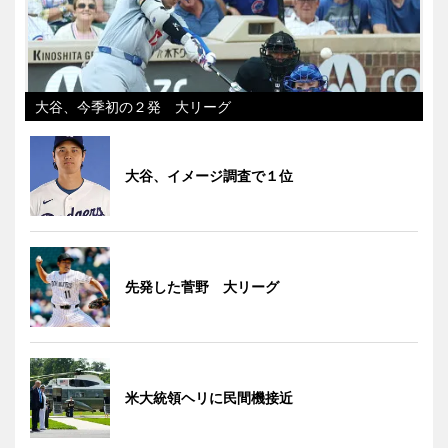
大谷、今季初の２発 大リーグ
大谷、イメージ調査で１位
先発した菅野 大リーグ
米大統領ヘリに民間機接近