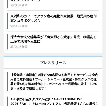
高松経済新聞
東浦和のカフェでダウン症の織物作家個展 地元染め物作
家とコラボグッズも
浦和経済新聞
深大寺食文化編集室が「角大師どら焼き」発売 物語ある
土産で地域を元気に
調布経済新聞
プレスリリース
【愛知県・蒲郡市】2日で720名団体も利用したサービスを全利
用者に無料開放！プール・シャワー・更衣室・冷却グッズの猛
暑対策4点を追加料金なしでバーベキュー利用者に提供！30℃
を下回るまで継続します！
Ado初の日産スタジアム公演『Ado STADIUM LIVE
2026「Ao」』をLeminoプレミアムで配信決定！さらに歴代主