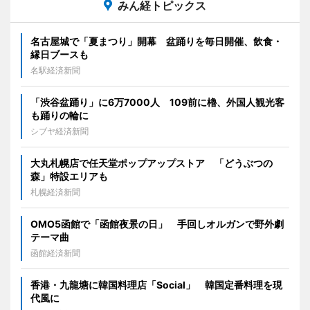
みん経トピックス
名古屋城で「夏まつり」開幕 盆踊りを毎日開催、飲食・
縁日ブースも
名駅経済新聞
「渋谷盆踊り」に6万7000人 109前に櫓、外国人観光客
も踊りの輪に
シブヤ経済新聞
大丸札幌店で任天堂ポップアップストア 「どうぶつの
森」特設エリアも
札幌経済新聞
OMO5函館で「函館夜景の日」 手回しオルガンで野外劇
テーマ曲
函館経済新聞
香港・九龍塘に韓国料理店「Social」 韓国定番料理を現
代風に