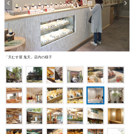
「天むす屋 鬼天」店内の様子