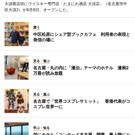
大須商店街にウイスキー専門店「たまにわ酒店 大須店」（名古屋市中
区大須2）が8月6日、オープンした。
買う
中区松原にシェア型ブックカフェ 利用者の表現と
発信の場に
見る・遊ぶ
名古屋・丸の内に「漫泊」テーマのホテル 漫画2
万冊が読み放題
見る・遊ぶ
名古屋で「世界コスプレサミット」 香港代表がコ
スプレ世界一に
学ぶ・知る
栄にホテル「コンラッド名古屋」開業 最上階にル