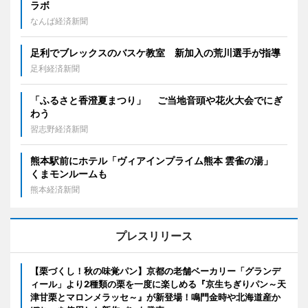
ラボ
なんば経済新聞
足利でブレックスのバスケ教室 新加入の荒川選手が指導
足利経済新聞
「ふるさと香澄夏まつり」 ご当地音頭や花火大会でにぎ
わう
習志野経済新聞
熊本駅前にホテル「ヴィアインプライム熊本 雲雀の湯」
くまモンルームも
熊本経済新聞
プレスリリース
【栗づくし！秋の味覚パン】京都の老舗ベーカリー「グランデ
ィール」より2種類の栗を一度に楽しめる『京生ちぎりパン～天
津甘栗とマロンメラッセ～』が新登場！鳴門金時や北海道産か