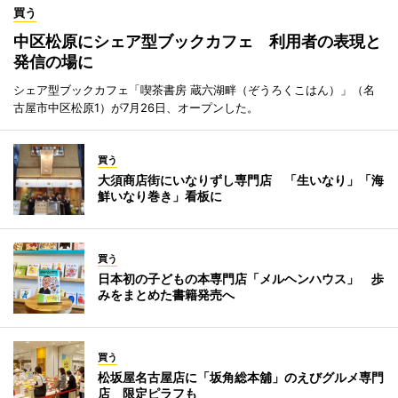
買う
中区松原にシェア型ブックカフェ 利用者の表現と
発信の場に
シェア型ブックカフェ「喫茶書房 蔵六湖畔（ぞうろくこはん）」（名
古屋市中区松原1）が7月26日、オープンした。
買う
大須商店街にいなりずし専門店 「生いなり」「海
鮮いなり巻き」看板に
買う
日本初の子どもの本専門店「メルヘンハウス」 歩
みをまとめた書籍発売へ
買う
松坂屋名古屋店に「坂角総本舖」のえびグルメ専門
店 限定ピラフも