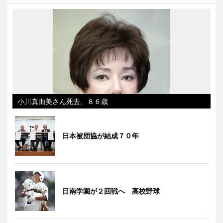
小川真由美さん死去、８６歳
日本被団協が結成７０年
日南学園が２回戦へ 高校野球