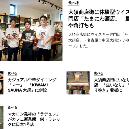
食べる
大須商店街に体験型ウイ
門店「たまにわ酒店」 
や角打ちも
大須商店街にウイスキー専門店「た
大須店」（名古屋市中区大須2）が8
ープンした。
食べる
食べる
カジュアル中華ダイニング
大須商店街にいな
「マー」 「KIWAMI
店 「生いなり」
SAUNA 大須」に併設
り巻き」看板に
食べる
マカロン発祥の「ラデュレ」
がカフェ新業態 栄・ラシッ
クに日本1号店