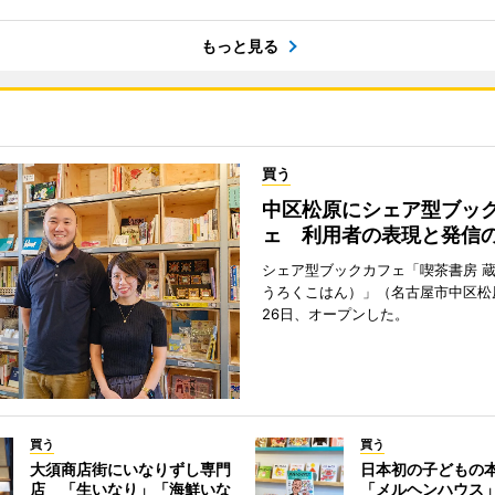
もっと見る
買う
中区松原にシェア型ブッ
ェ 利用者の表現と発信
シェア型ブックカフェ「喫茶書房 
うろくこはん）」（名古屋市中区松原
26日、オープンした。
買う
買う
大須商店街にいなりずし専門
日本初の子どもの
店 「生いなり」「海鮮いな
「メルヘンハウス