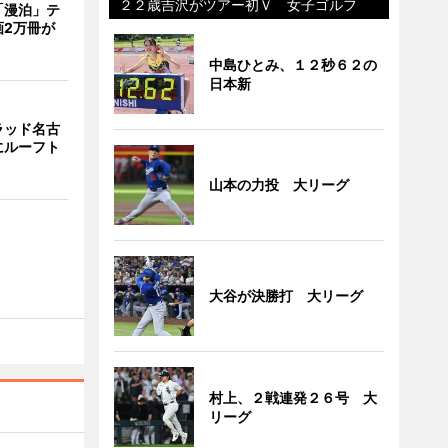
２２歳吉沢がツアー初Ｖ 女子ゴルフ
「漫泊」テ
画2万冊が
中島ひとみ、１２秒６２の
日本新
ラッド名古
にルーフト
山本の力投 大リーグ
大谷が決勝打 大リーグ
村上、２戦連発２６号 大
リーグ