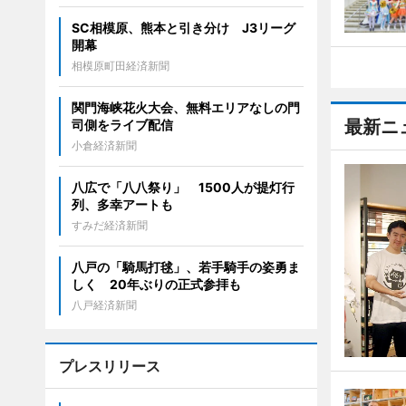
SC相模原、熊本と引き分け J3リーグ
開幕
相模原町田経済新聞
関門海峡花火大会、無料エリアなしの門
最新ニ
司側をライブ配信
小倉経済新聞
八広で「八八祭り」 1500人が提灯行
列、多幸アートも
すみだ経済新聞
八戸の「騎馬打毬」、若手騎手の姿勇ま
しく 20年ぶりの正式参拝も
八戸経済新聞
プレスリリース