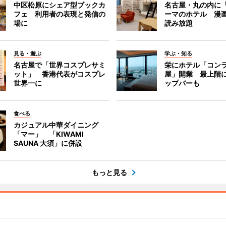
中区松原にシェア型ブックカ
名古屋・丸の内に
フェ 利用者の表現と発信の
ーマのホテル 漫
場に
読み放題
見る・遊ぶ
学ぶ・知る
名古屋で「世界コスプレサミ
栄にホテル「コン
ット」 香港代表がコスプレ
屋」開業 最上階
世界一に
ップバーも
食べる
カジュアル中華ダイニング
「マー」 「KIWAMI
SAUNA 大須」に併設
もっと見る