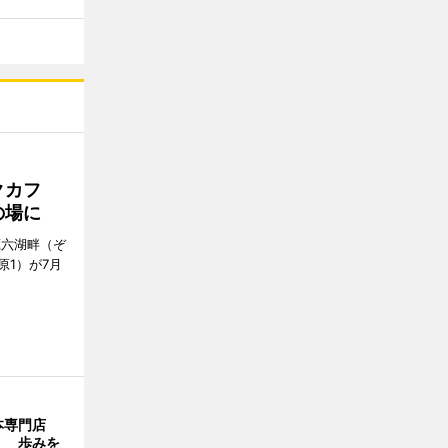
クカフ
の場に
蔵六湖畔（ぞ
1）が7月
本専門店
」 歩みを