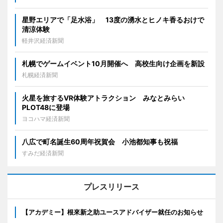
星野エリアで「足水浴」 13度の湧水とヒノキ香るおけで
清涼体験
軽井沢経済新聞
札幌でゲームイベント10月開催へ 高校生向け企画を新設
札幌経済新聞
火星を旅するVR体験アトラクション みなとみらい
PLOT48に登場
ヨコハマ経済新聞
八広で町名誕生60周年祝賀会 小池都知事も祝福
すみだ経済新聞
プレスリリース
【アカデミー】根來新之助ユースアドバイザー就任のお知らせ