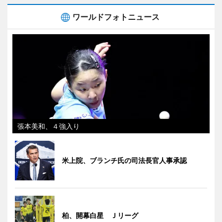
ワールドフォトニュース
張本美和、４強入り
米上院、ブランチ氏の司法長官人事承認
柏、開幕白星 Ｊリーグ