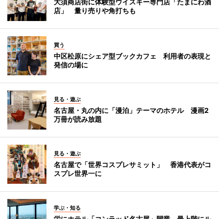
大須商店街に体験型ウイスキー専門店「たまにわ酒
店」 量り売りや角打ちも
買う
中区松原にシェア型ブックカフェ 利用者の表現と
発信の場に
見る・遊ぶ
名古屋・丸の内に「漫泊」テーマのホテル 漫画2
万冊が読み放題
見る・遊ぶ
名古屋で「世界コスプレサミット」 香港代表がコ
スプレ世界一に
学ぶ・知る
栄にホテル「コンラッド名古屋」開業 最上階にル