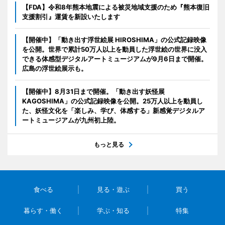
【FDA】令和8年熊本地震による被災地域支援のため『熊本復旧
支援割引』運賃を新設いたします
【開催中】「動き出す浮世絵展 HIROSHIMA」の公式記録映像
を公開。世界で累計50万人以上を動員した浮世絵の世界に没入
できる体感型デジタルアートミュージアムが9月6日まで開催。
広島の浮世絵展示も。
【開催中】8月31日まで開催。「動き出す妖怪展
KAGOSHIMA」の公式記録映像を公開。25万人以上を動員し
た、妖怪文化を「楽しみ、学び、体感する」新感覚デジタルア
ートミュージアムが九州初上陸。
もっと見る
食べる
見る・遊ぶ
買う
暮らす・働く
学ぶ・知る
特集