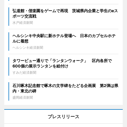
弘道館・偕楽園をゲームで再現 茨城県内企業と学生のeス
ポーツ交流戦
水戸経済新聞
ヘルシンキ中央駅に新ホテル登場へ 日本のカプセルホテ
ルに着想
ヘルシンキ経済新聞
タワービュー通りで「ランタンウォーク」 区内各所で
600個の展示ランタンを絵付け
すみだ経済新聞
石川啄木記念館で啄木の文学碑をたどる企画展 第2弾は県
内・東北の碑
盛岡経済新聞
プレスリリース