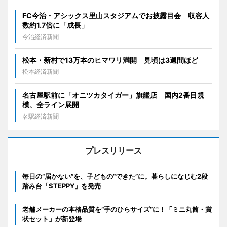
FC今治・アシックス里山スタジアムでお披露目会 収容人
数約1.7倍に「成長」
今治経済新聞
松本・新村で13万本のヒマワリ満開 見頃は3週間ほど
松本経済新聞
名古屋駅前に「オニツカタイガー」旗艦店 国内2番目規
模、全ライン展開
名駅経済新聞
プレスリリース
毎日の“届かない”を、子どもの“できた”に。暮らしになじむ2段
踏み台「STEPPY」を発売
老舗メーカーの本格品質を“手のひらサイズ”に！「ミニ丸筒・賞
状セット」が新登場