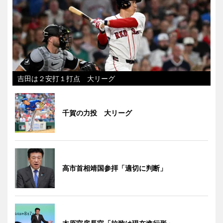
吉田は２安打１打点 大リーグ
千賀の力投 大リーグ
高市首相靖国参拝「適切に判断」