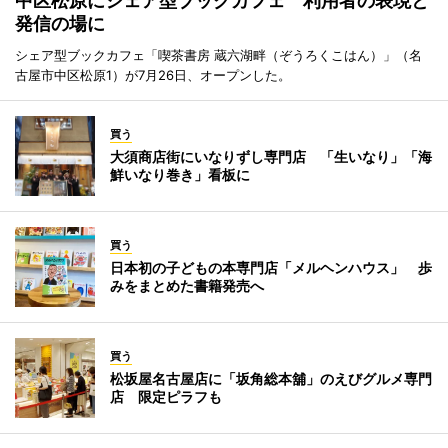
中区松原にシェア型ブックカフェ 利用者の表現と
発信の場に
シェア型ブックカフェ「喫茶書房 蔵六湖畔（ぞうろくこはん）」（名
古屋市中区松原1）が7月26日、オープンした。
買う
大須商店街にいなりずし専門店 「生いなり」「海
鮮いなり巻き」看板に
買う
日本初の子どもの本専門店「メルヘンハウス」 歩
みをまとめた書籍発売へ
買う
松坂屋名古屋店に「坂角総本舖」のえびグルメ専門
店 限定ピラフも