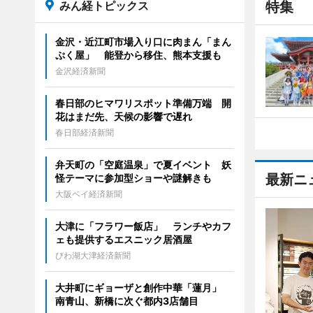
みん経トピックス
特集
金沢・近江町市場入り口に肉まん「まん
ぷく屋」 能登から移住、熊本支援も
金沢経済新聞
春日部のヒマワリスポット準備万端 開
花はまだ先、天候の影響で遅れ
春日部経済新聞
弁天町の「空庭温泉」で夏イベント 妖
最新ニ
怪テーマに参加型ショーや謎解きも
大阪ベイ経済新聞
大津に「フラワー飯店」 ランチやカフ
ェも提供するエスニック居酒屋
びわ湖大津経済新聞
大井町にギョーザと創作中華「蓮月」
南青山、新橋に次ぐ都内3店舗目