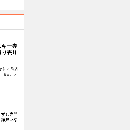
スキー専
量り売り
まにわ酒店
月6日、オ
りずし専門
「海鮮いな