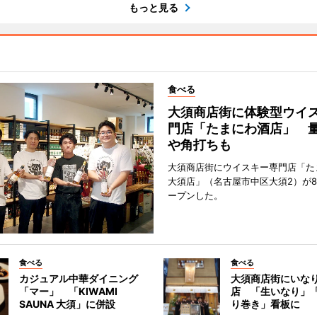
もっと見る
食べる
大須商店街に体験型ウイ
門店「たまにわ酒店」 
や角打ちも
大須商店街にウイスキー専門店「た
大須店」（名古屋市中区大須2）が8
ープンした。
食べる
食べる
カジュアル中華ダイニング
大須商店街にいな
「マー」 「KIWAMI
店 「生いなり」
SAUNA 大須」に併設
り巻き」看板に