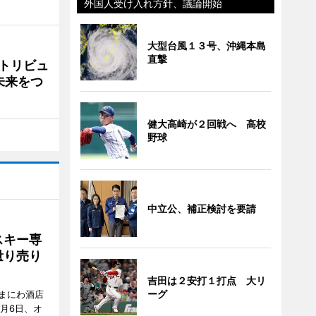
外国人受け入れ方針、議論開始
大型台風１３号、沖縄本島
直撃
トリビュ
未来をつ
健大高崎が２回戦へ 高校
野球
中立公、補正検討を要請
スキー専
量り売り
吉田は２安打１打点 大リ
ーグ
まにわ酒店
月6日、オ