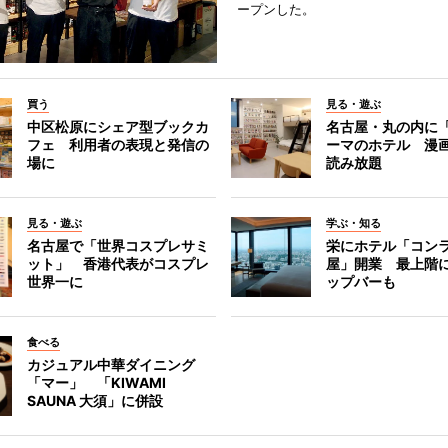
ープンした。
買う
見る・遊ぶ
中区松原にシェア型ブックカ
名古屋・丸の内に
フェ 利用者の表現と発信の
ーマのホテル 漫
場に
読み放題
見る・遊ぶ
学ぶ・知る
名古屋で「世界コスプレサミ
栄にホテル「コン
ット」 香港代表がコスプレ
屋」開業 最上階
世界一に
ップバーも
食べる
カジュアル中華ダイニング
「マー」 「KIWAMI
SAUNA 大須」に併設