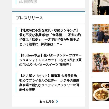
品川経済新聞
プレスリリース
【地震時に不安な家具・収納ランキング】
最も不安な家具1位は「食器棚」～不安の約
半数は「転倒」、一方で約半数が対策不足
という結果に…解決策は！？～
【Buttery本店】生バターサンド～フロマー
ジュ＆シャインマスカット～など8月より夏
の“ひんやりバタースイーツ”新発売！
【名古屋マリオット】華道家 大谷美香氏
初めてブライダルの世界へ ホテルの披露
宴会場で新たなウェディングフラワーの可
能性を表現
もっと見る