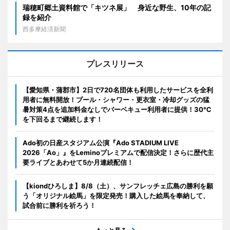
瑞穂町郷土資料館で「キツネ展」 身近な野生、10年の記
録を紹介
西多摩経済新聞
プレスリリース
【愛知県・蒲郡市】2日で720名団体も利用したサービスを全利
用者に無料開放！プール・シャワー・更衣室・冷却グッズの猛
暑対策4点を追加料金なしでバーベキュー利用者に提供！30℃
を下回るまで継続します！
Ado初の日産スタジアム公演『Ado STADIUM LIVE
2026「Ao」』をLeminoプレミアムで配信決定！さらに歴代主
要ライブとあわせて5か月連続配信！
【kiondひろしま】8/8（土）、サンフレッチェ広島の勝利を願
う「オリジナル絵馬」を限定発売！購入した絵馬を奉納して、
試合前に勝利を祈ろう！