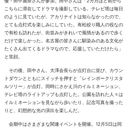
優・田中麗奈さんが参加。田中さんは「2カ月ほど前から
こちらに滞在してドラマを撮影している。テレビ塔は毎日
のように見ていたが、アカリナイトは知らなかったので、
とても点灯式を楽しみにしていた。有松絞り職人の役なの
で有松も訪れたが、街並みがきれいで風情があるので歩く
だけで楽しかった。名古屋の皆さんに馴染みのある文化が
たくさん出てくるドラマなので、応援していただけたら」
と笑顔。
その後、田中さん、大澤会長らが点灯台に並び、カウン
トダウンとともにスイッチを押すと「レインボークリスタ
ルツリー」が点灯。同時にさかえ川のイルミネーション、
テレビ塔のライトアップも点灯した。公園を訪れた人々は
イルミネーションを見ながら歩いたり、記念写真を撮った
りと、幻想的な光の演出を楽しんだ。
会期中はさまざまな関連イベントを開催。12月5日は同