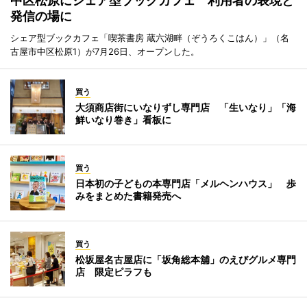
中区松原にシェア型ブックカフェ 利用者の表現と
発信の場に
シェア型ブックカフェ「喫茶書房 蔵六湖畔（ぞうろくこはん）」（名
古屋市中区松原1）が7月26日、オープンした。
買う
大須商店街にいなりずし専門店 「生いなり」「海
鮮いなり巻き」看板に
買う
日本初の子どもの本専門店「メルヘンハウス」 歩
みをまとめた書籍発売へ
買う
松坂屋名古屋店に「坂角総本舖」のえびグルメ専門
店 限定ピラフも