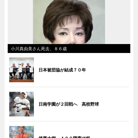
小川真由美さん死去、８６歳
日本被団協が結成７０年
日南学園が２回戦へ 高校野球