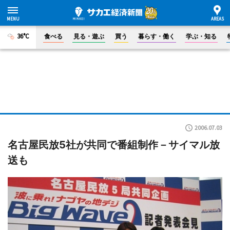
36°C
食べる
見る・遊ぶ
買う
暮らす・働く
学ぶ・知る
2006.07.03
名古屋民放5社が共同で番組制作－サイマル放
送も