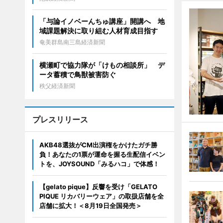
「与論イノベーんちゅ講座」開講へ 地
域課題解決に取り組む人材育成目指す
奄美群島南三島経済新聞
横瀬町で協力隊が「けもの相談所」 デ
ータ蓄積で鳥獣被害防ぐ
秩父経済新聞
プレスリリース
AKB48選抜がCM出演権をかけたガチ勝
負！あなたの1票が運命を握る生配信イベン
トを、JOYSOUND「みるハコ」で体感！
【gelato pique】反響を受け「GELATO
PIQUE リカバリーウェア」の取扱店舗を全
店舗に拡大！＜8月19日全国発売＞