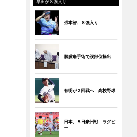
早田が８強入り
張本智、８強入り
脳腫瘍手術で誤部位摘出
有明が２回戦へ 高校野球
日本、８日豪州戦 ラグビ
ー