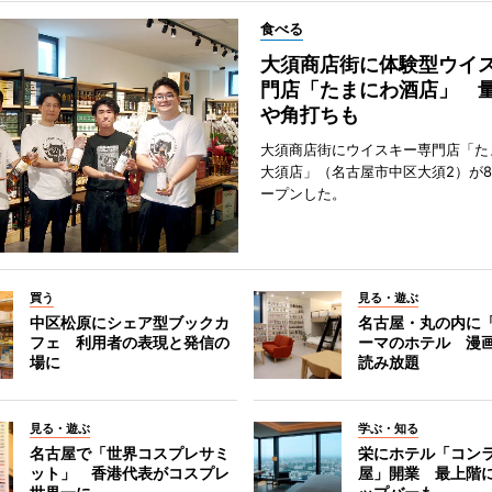
食べる
大須商店街に体験型ウイ
門店「たまにわ酒店」 
や角打ちも
大須商店街にウイスキー専門店「た
大須店」（名古屋市中区大須2）が8
ープンした。
買う
見る・遊ぶ
中区松原にシェア型ブックカ
名古屋・丸の内に
フェ 利用者の表現と発信の
ーマのホテル 漫
場に
読み放題
見る・遊ぶ
学ぶ・知る
名古屋で「世界コスプレサミ
栄にホテル「コン
ット」 香港代表がコスプレ
屋」開業 最上階