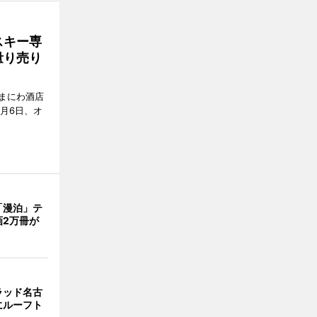
スキー専
量り売り
まにわ酒店
月6日、オ
「漫泊」テ
画2万冊が
ラッド名古
にルーフト