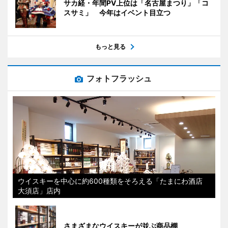
サカ経・年間PV上位は「名古屋まつり」「コ
スサミ」 今年はイベント目立つ
もっと見る
フォトフラッシュ
ウイスキーを中心に約600種類をそろえる「たまにわ酒店
大須店」店内
さまざまなウイスキーが並ぶ商品棚