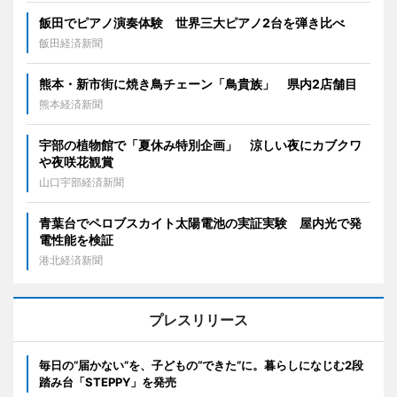
飯田でピアノ演奏体験 世界三大ピアノ2台を弾き比べ
飯田経済新聞
熊本・新市街に焼き鳥チェーン「鳥貴族」 県内2店舗目
熊本経済新聞
宇部の植物館で「夏休み特別企画」 涼しい夜にカブクワ
や夜咲花観賞
山口宇部経済新聞
青葉台でペロブスカイト太陽電池の実証実験 屋内光で発
電性能を検証
港北経済新聞
プレスリリース
毎日の“届かない”を、子どもの“できた”に。暮らしになじむ2段
踏み台「STEPPY」を発売