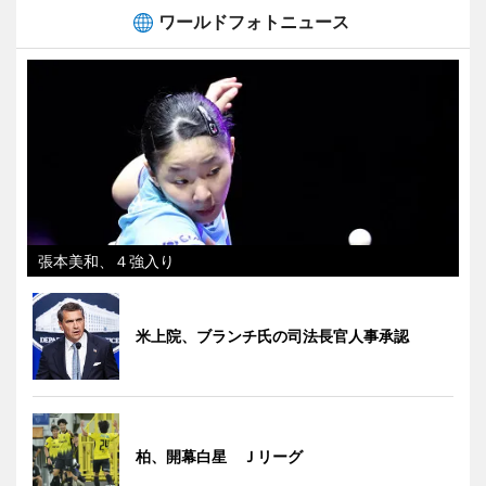
ワールドフォトニュース
張本美和、４強入り
米上院、ブランチ氏の司法長官人事承認
柏、開幕白星 Ｊリーグ