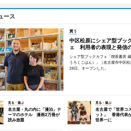
ュース
買う
中区松原にシェア型ブッ
ェ 利用者の表現と発信
シェア型ブックカフェ「喫茶書房 
うろくこはん）」（名古屋市中区松原
26日、オープンした。
見る・遊ぶ
見る・遊ぶ
名古屋・丸の内に「漫泊」テ
名古屋で「世界コ
ーマのホテル 漫画2万冊が
ット」 香港代表
読み放題
世界一に