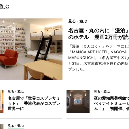
遊ぶ
見る・遊ぶ
名古屋・丸の内に「漫泊
のホテル 漫画2万冊が読
「漫泊（まんぱく）」をテーマにし
「MANGA ART HOTEL, NAGOYA
MARUNOUCHI」（名古屋市中区丸
月31日、名古屋市営地下鉄丸の内
プンした。
見る・遊ぶ
見る・遊ぶ
名古屋で「世界コスプレサミ
夜の愛知県美術館
ット」 香港代表がコスプレ
べりナイトミュー
世界一に
ム！」 初開催、会
見る・遊ぶ