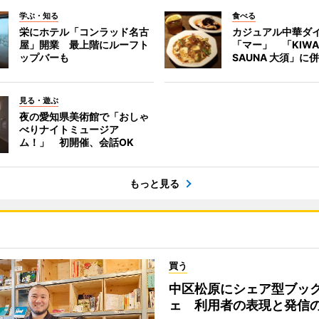
学ぶ・知る
食べる
栄にホテル「コンラッド名古
カジュアル中華ダ
屋」開業 最上階にルーフト
「マー」 「KIWA
ップバーも
SAUNA 大須」に
見る・遊ぶ
夜の愛知県美術館で「おしゃ
べりナイトミュージア
ム！」 初開催、会話OK
もっと見る
買う
中区松原にシェア型ブッ
ェ 利用者の表現と発信