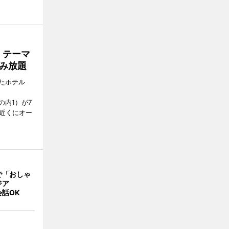
」テーマ
み放題
たホテル
の内1）が7
駅近くにオー
で「おしゃ
ジア
話OK