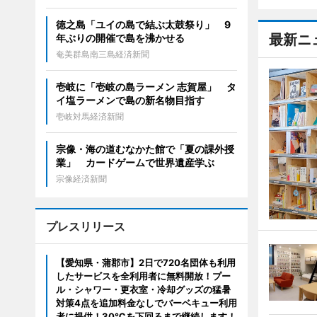
徳之島「ユイの島で結ぶ太鼓祭り」 9
最新ニ
年ぶりの開催で島を沸かせる
奄美群島南三島経済新聞
壱岐に「壱岐の島ラーメン 志賀屋」 タ
イ塩ラーメンで島の新名物目指す
壱岐対馬経済新聞
宗像・海の道むなかた館で「夏の課外授
業」 カードゲームで世界遺産学ぶ
宗像経済新聞
プレスリリース
【愛知県・蒲郡市】2日で720名団体も利用
したサービスを全利用者に無料開放！プー
ル・シャワー・更衣室・冷却グッズの猛暑
対策4点を追加料金なしでバーベキュー利用
者に提供！30℃を下回るまで継続します！