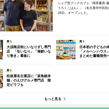
シェア型ブックカフェ「喫茶書房 
うろくこはん）」（名古屋市中区松原
26日、オープンした。
買う
買う
大須商店街にいなりずし専門
日本初の子どもの
店 「生いなり」「海鮮いな
「メルヘンハウス
り巻き」看板に
まとめた書籍発売
買う
松坂屋名古屋店に「坂角総本
舖」のえびグルメ専門店 限
定ピラフも
もっと見る