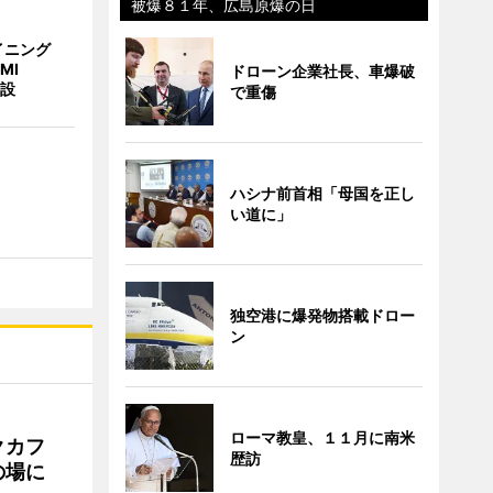
被爆８１年、広島原爆の日
イニング
MI
ドローン企業社長、車爆破
併設
で重傷
ハシナ前首相「母国を正し
い道に」
独空港に爆発物搭載ドロー
ン
ローマ教皇、１１月に南米
クカフ
歴訪
の場に