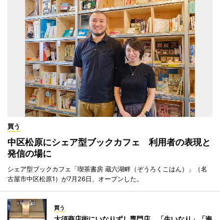
買う
中区松原にシェア型ブックカフェ 利用者の表現と
発信の場に
シェア型ブックカフェ「喫茶書房 蔵六湖畔（ぞうろくこはん）」（名
古屋市中区松原1）が7月26日、オープンした。
買う
大須商店街にいなりずし専門店 「生いなり」「海