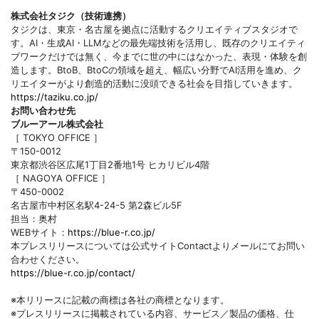
株式会社タジク（技術連携）
タジクは、東京・名古屋を拠点に活動するクリエイティブスタジオで
す。AI・生成AI・LLMなどの最先端技術を活用し、既存のクリエイティ
ブワークだけでは無く、今までに世の中にはなかった、表現・体験を創
造します。BtoB、BtoCの領域を超え、幅広い分野でAI活用を進め、ク
リエイターがより創造的活動に没頭できる社会を目指していきます。
https://taziku.co.jp/
お問い合わせ先
ブルーアール株式会社
［ TOKYO OFFICE ］
〒150-0012
東京都渋谷区広尾1丁目2番地1号 ヒカリビル4階
［ NAGOYA OFFICE ］
〒450-0002
名古屋市中村区名駅4-24-5 第2森ビル5F
担当：奥村
WEBサイト：
https://blue-r.co.jp/
本プレスリリースについては公式サイトContactよりメールにてお問い
合わせください。
https://blue-r.co.jp/contact/
※本リリースに記載の商標は各社の商標となります。
※プレスリリースに掲載されている内容、サービス／製品の価格、仕