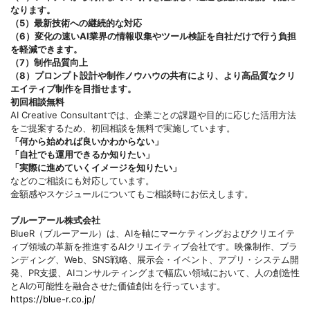
なります。
（5）最新技術への継続的な対応
（6）変化の速いAI業界の情報収集やツール検証を自社だけで行う負担
を軽減できます。
（7）制作品質向上
（8）プロンプト設計や制作ノウハウの共有により、より高品質なクリ
エイティブ制作を目指せます。
初回相談無料
AI Creative Consultantでは、企業ごとの課題や目的に応じた活用方法
をご提案するため、初回相談を無料で実施しています。
「何から始めれば良いかわからない」
「自社でも運用できるか知りたい」
「実際に進めていくイメージを知りたい」
などのご相談にも対応しています。
金額感やスケジュールについてもご相談時にお伝えします。
ブルーアール株式会社
BlueR（ブルーアール）は、AIを軸にマーケティングおよびクリエイテ
ィブ領域の革新を推進するAIクリエイティブ会社です。映像制作、ブラ
ンディング、Web、SNS戦略、展示会・イベント、アプリ・システム開
発、PR支援、AIコンサルティングまで幅広い領域において、人の創造性
とAIの可能性を融合させた価値創出を行っています。
https://blue-r.co.jp/