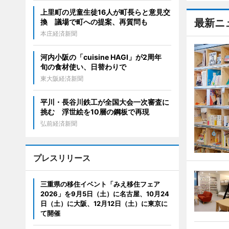
上里町の児童生徒16人が町長らと意見交
最新ニ
換 議場で町への提案、再質問も
本庄経済新聞
河内小阪の「cuisine HAGI」が2周年
旬の食材使い、日替わりで
東大阪経済新聞
平川・長谷川鉄工が全国大会一次審査に
挑む 浮世絵を10層の鋼板で再現
弘前経済新聞
プレスリリース
三重県の移住イベント「みえ移住フェア
2026」を9月5日（土）に名古屋、10月24
日（土）に大阪、12月12日（土）に東京に
て開催