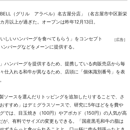
LABELL（グリル アラベル）名古屋分店」（名古屋市中区新栄
カ月以上が過ぎた。オープンは昨年12月13日。
おいしいハンバーグを食べてもらう」をコンセプト
［広告］
たハンバーグなどをメーンに提供する。
」ハンバーグを提供するため、提携している肉販売店から毎
々仕入れる和牛が異なるため、店頭に「個体識別番号」を表
。
製ソースを選んだりトッピングを追加したりすることで、さ
おすすめ」はデミグラスソースで、研究に5年ほどをを費や
では、目玉焼き（100円）やアボカド（150円）の人気が高
ムだが、有料でサイズの変更もできる。「国産黒毛和牛の脂は
せずさらっと食べられることと、口一杯に肉を頬張ったとき