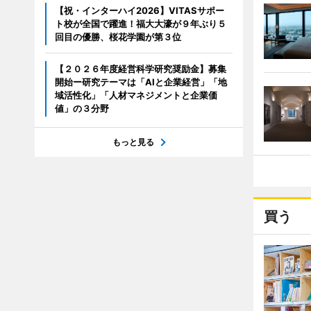
【祝・インターハイ2026】VITASサポー
ト校が全国で躍進！福大大濠が９年ぶり５
回目の優勝、桜花学園が第３位
【２０２６年度経営科学研究奨励金】募集
開始ー研究テーマは「AIと企業経営」「地
域活性化」「人材マネジメントと企業価
値」の３分野
もっと見る
買う