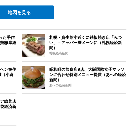
地図を見る
った手作
札幌・資生館小近くに鉄板焼き店「みつ
勢志摩経
い」－アッパー層メーンに（札幌経済新
聞）
札幌経済新聞
ヘン在住
昭和町の飲食店9店、大阪国際女子マラソ
供（小倉
ンに合わせ特別メニュー提供（あべの経済
新聞）
あべの経済新聞
ア総菜店
袋経済新