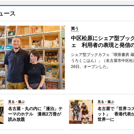
ュース
買う
中区松原にシェア型ブッ
ェ 利用者の表現と発信
シェア型ブックカフェ「喫茶書房 
うろくこはん）」（名古屋市中区松原
26日、オープンした。
見る・遊ぶ
見る・遊ぶ
名古屋・丸の内に「漫泊」テ
名古屋で「世界コ
ーマのホテル 漫画2万冊が
ット」 香港代表
読み放題
世界一に