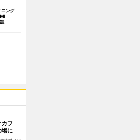
イニング
MI
併設
クカフ
の場に