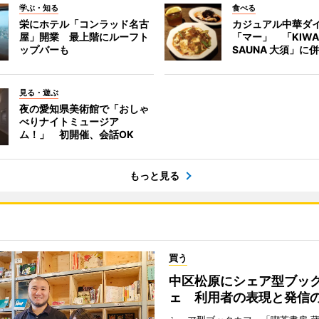
学ぶ・知る
食べる
栄にホテル「コンラッド名古
カジュアル中華ダ
屋」開業 最上階にルーフト
「マー」 「KIWA
ップバーも
SAUNA 大須」に
見る・遊ぶ
夜の愛知県美術館で「おしゃ
べりナイトミュージア
ム！」 初開催、会話OK
もっと見る
買う
中区松原にシェア型ブッ
ェ 利用者の表現と発信