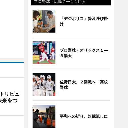
プロ野球・広島７―１１巨人
「デジポリス」普及呼び掛
け
プロ野球・オリックス１―
３楽天
佐野日大、２回戦へ 高校
野球
トリビュ
未来をつ
平和への祈り、灯籠流しに