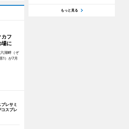
もっと見る
クカフ
の場に
蔵六湖畔（ぞ
1）が7月
スプレサミ
がコスプレ