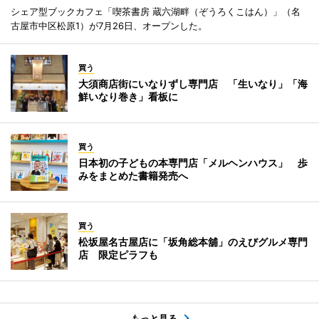
シェア型ブックカフェ「喫茶書房 蔵六湖畔（ぞうろくこはん）」（名
古屋市中区松原1）が7月26日、オープンした。
買う
大須商店街にいなりずし専門店 「生いなり」「海
鮮いなり巻き」看板に
買う
日本初の子どもの本専門店「メルヘンハウス」 歩
みをまとめた書籍発売へ
買う
松坂屋名古屋店に「坂角総本舖」のえびグルメ専門
店 限定ピラフも
もっと見る