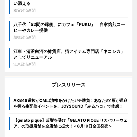
い添える
秩父経済新聞
八千代「52間の縁側」にカフェ「PUKU」 自家焙煎コー
ヒーやカレー提供
船橋経済新聞
江東・清澄白河の雑貨店、猫アイテム専門店「ネコシカ」
としてリニューアル
江東経済新聞
プレスリリース
AKB48選抜がCM出演権をかけたガチ勝負！あなたの1票が運命
を握る生配信イベントを、JOYSOUND「みるハコ」で体感！
【gelato pique】反響を受け「GELATO PIQUE リカバリーウェ
ア」の取扱店舗を全店舗に拡大！＜8月19日全国発売＞