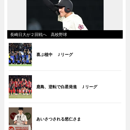
長崎日大が２回戦へ 高校野球
喜ぶ植中 Ｊリーグ
鹿島、逆転で白星発進 Ｊリーグ
あいさつされる悠仁さま