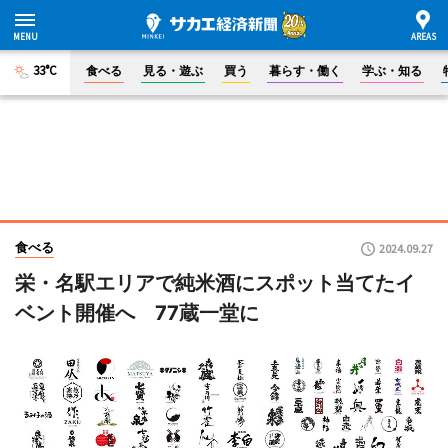
33°C
食べる
見る・遊ぶ
買う
暮らす・働く
学ぶ・知る
食べる
2024.09.27
栄・名駅エリアで純米酒にスポット当てたイ
ベント開催へ 77蔵一堂に