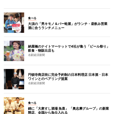
食べる
大須の「男キモノ＆バー蛙屋」がランチ・昼飲み営業
酒に合うランチメニュー
納屋橋のナイトマーケットで4社が集う「ビール祭り」
飲食・物販出店も
名駅経済新聞
円頓寺商店街に完全予約制の日本料理店 日本酒・日本
ワインとのペアリング提案
名駅経済新聞
食べる
錦に「大衆すし酒場 魚喜」 「奥志摩グループ」の新業
態店、全国から魚仕入れる