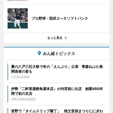
プロ野球・西武２―５ソフトバンク
もっと見る
みん経トピックス
夏の八戸三社大祭で冬の「えんぶり」公演 青森ねぶた祭
関係者の姿も
八戸経済新聞
伊勢「二軒茶屋餅角屋本店」が内宮前に出店 創業450年
間で初の支店
伊勢志摩経済新聞
皆野で「タイムスリップ横丁」 秩父音頭まつりににぎわ