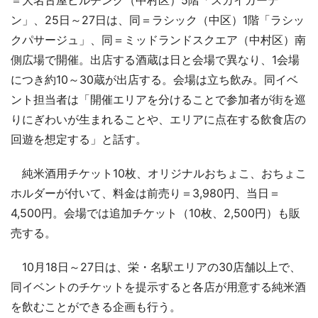
＝大名古屋ビルヂング（中村区）5階「スカイガーデ
ン」、25日～27日は、同＝ラシック（中区）1階「ラシッ
クパサージュ」、同＝ミッドランドスクエア（中村区）南
側広場で開催。出店する酒蔵は日と会場で異なり、1会場
につき約10～30蔵が出店する。会場は立ち飲み。同イベ
ント担当者は「開催エリアを分けることで参加者が街を巡
りにぎわいが生まれることや、エリアに点在する飲食店の
回遊を想定する」と話す。
純米酒用チケット10枚、オリジナルおちょこ、おちょこ
ホルダーが付いて、料金は前売り＝3,980円、当日＝
4,500円。会場では追加チケット（10枚、2,500円）も販
売する。
10月18日～27日は、栄・名駅エリアの30店舗以上で、
同イベントのチケットを提示すると各店が用意する純米酒
を飲むことができる企画も行う。