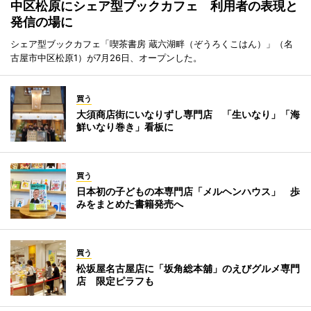
中区松原にシェア型ブックカフェ 利用者の表現と
発信の場に
シェア型ブックカフェ「喫茶書房 蔵六湖畔（ぞうろくこはん）」（名
古屋市中区松原1）が7月26日、オープンした。
買う
大須商店街にいなりずし専門店 「生いなり」「海
鮮いなり巻き」看板に
買う
日本初の子どもの本専門店「メルヘンハウス」 歩
みをまとめた書籍発売へ
買う
松坂屋名古屋店に「坂角総本舖」のえびグルメ専門
店 限定ピラフも