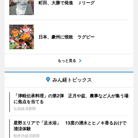
町田、大勝で発進 Ｊリーグ
日本、豪州に惜敗 ラグビー
もっと見る
みん経トピックス
「津軽伝承料理」の第2弾 正月や盆、農事など人が集う場
に焦点を当てる
弘前経済新聞
星野エリアで「足水浴」 13度の湧水とヒノキ香るおけで
清涼体験
軽井沢経済新聞