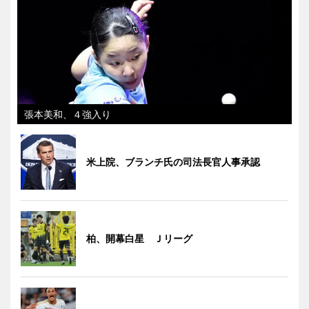
張本美和、４強入り
米上院、ブランチ氏の司法長官人事承認
柏、開幕白星 Ｊリーグ